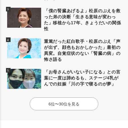
「僕の腎臓あげるよ」松原のぶえを救
った弟の決断「生きる意味が変わっ
た」移植から17年、きょうだいの関係
性
重篤だった紅白歌手・松原のぶえ「声
が出ず、顔色もおかしかった」最初の
異変。自覚症状のない「腎臓の病」の
怖さ語る
「お母さんがいない子になる」との言
葉に一度は諦めるも、ステージ4乳が
んでの妊娠「川の字で寝るのが夢」
6位〜30位を見る