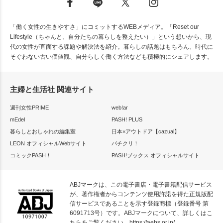
「働く女性の生きやすさ」にコミットするWEBメディア。「Reset our
Lifestyle（ちゃんと、自分たちの暮らしを整えたい）」という想いから、現
代の女性が直面する課題や解決法を紹介。暮らしの話題はもちろん、時代に
そぐわない古い価値観、自分らしく働く方法なども積極的にシェアします。
主婦と生活社 関連サイト
週刊女性PRIME
web!ar
mEdel
PASH! PLUS
暮らしとおしゃれの編集室
日本×アウトドア【cazual】
LEON オフィシャルWebサイト
パチクリ！
コミックPASH！
PASH!ブックス オフィシャルサイト
ABJマークは、この電子書店・電子書籍配信サービス
が、著作権者からコンテンツ使用許諾を得た正規版配
信サービスであることを示す登録商標（登録番号 第
6091713号）です。ABJマークについて、詳しくはこ
ちらをご覧ください。
https://aebs.or.jp/