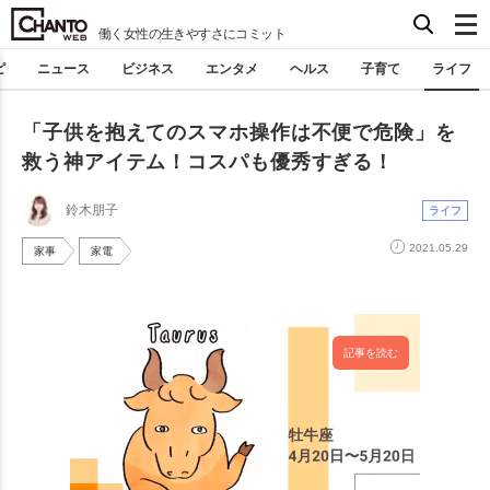
働く女性の生きやすさにコミット
ピ
ニュース
ビジネス
エンタメ
ヘルス
子育て
ライフ
「子供を抱えてのスマホ操作は不便で危険」を
救う神アイテム！コスパも優秀すぎる！
鈴木朋子
ライフ
2021.05.29
家事
家電
記事を読む