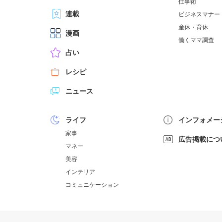
仕事術
連載
ビジネスマナー
産休・育休
漫画
働くママ調査
占い
レシピ
ニュース
ライフ
インフォメー
家事
広告掲載につ
マネー
美容
インテリア
コミュニケーション