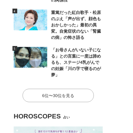
の関係性
重篤だった紅白歌手・松原
のぶえ「声が出ず、顔色も
おかしかった」最初の異
変。自覚症状のない「腎臓
の病」の怖さ語る
「お母さんがいない子にな
る」との言葉に一度は諦め
るも、ステージ4乳がんで
の妊娠「川の字で寝るのが
夢」
6位〜30位を見る
HOROSCOPES
占い