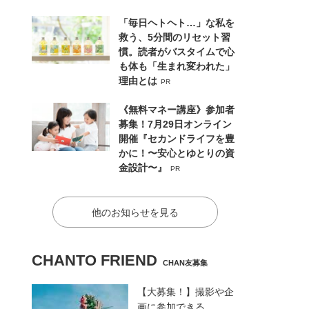
「毎日ヘトヘト…」な私を
救う、5分間のリセット習
慣。読者がバスタイムで心
も体も「生まれ変われた」
理由とは
PR
《無料マネー講座》参加者
募集！7月29日オンライン
開催『セカンドライフを豊
かに！〜安心とゆとりの資
金設計〜』
PR
他のお知らせを見る
CHANTO FRIEND
CHAN友募集
【大募集！】撮影や企
画に参加できる