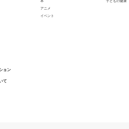
本
子どもの健康
アニメ
イベント
ション
いて