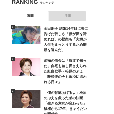
RANKING
ランキング
週間
月間
金田朋子 結婚14年目に夫に
告げた苦しさ「僕が夢を諦
めれば」の提案も「夫婦が
人生をまっとうするため離
婚を選んだ」
多額の借金は「報道で知っ
た」自宅も差し押さえられ
た紅白歌手・松原のぶえ
「離婚後の今も返済に追わ
れる日々」
「僕の腎臓あげるよ」松原
のぶえを救った弟の決断
「生きる意味が変わった」
移植から17年、きょうだい