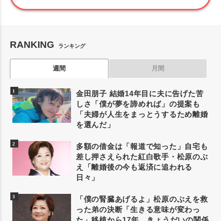
RANKING
ランキング
週間
月間
金田朋子 結婚14年目に夫に告げた苦
しさ「僕が夢を諦めれば」の提案も
「夫婦が人生をまっとうするため離婚
を選んだ」
多額の借金は「報道で知った」自宅も
差し押さえられた紅白歌手・松原のぶ
え「離婚後の今も返済に追われる
日々」
「僕の腎臓あげるよ」松原のぶえを救
った弟の決断「生きる意味が変わっ
た」移植から17年、きょうだいの関係