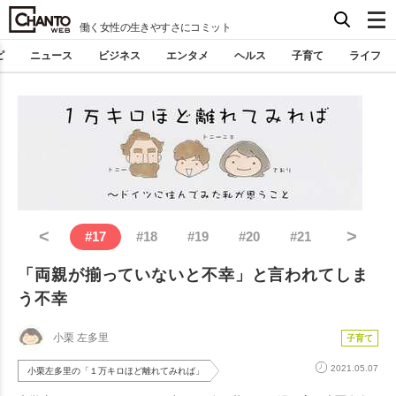
働く女性の生きやすさにコミット
ピ
ニュース
ビジネス
エンタメ
ヘルス
子育て
ライフ
<
>
#
17
#
18
#
19
#
20
#
21
「両親が揃っていないと不幸」と言われてしま
う不幸
小栗 左多里
子育て
2021.05.07
小栗左多里の「１万キロほど離れてみれば」