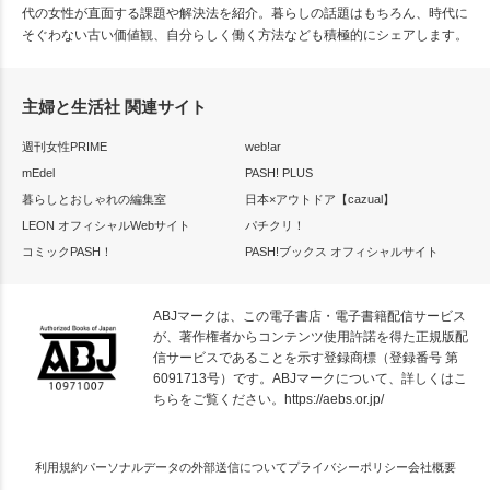
代の女性が直面する課題や解決法を紹介。暮らしの話題はもちろん、時代に
そぐわない古い価値観、自分らしく働く方法なども積極的にシェアします。
主婦と生活社 関連サイト
週刊女性PRIME
web!ar
mEdel
PASH! PLUS
暮らしとおしゃれの編集室
日本×アウトドア【cazual】
LEON オフィシャルWebサイト
パチクリ！
コミックPASH！
PASH!ブックス オフィシャルサイト
ABJマークは、この電子書店・電子書籍配信サービス
が、著作権者からコンテンツ使用許諾を得た正規版配
信サービスであることを示す登録商標（登録番号 第
6091713号）です。ABJマークについて、詳しくはこ
ちらをご覧ください。
https://aebs.or.jp/
利用規約
パーソナルデータの外部送信について
プライバシーポリシー
会社概要