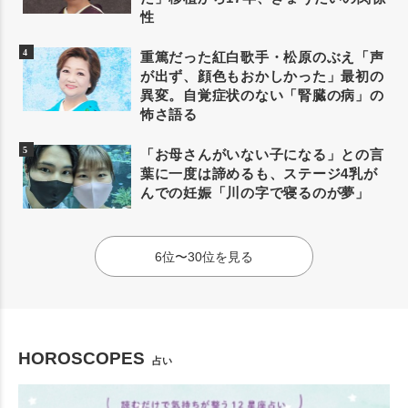
性
重篤だった紅白歌手・松原のぶえ「声
が出ず、顔色もおかしかった」最初の
異変。自覚症状のない「腎臓の病」の
怖さ語る
「お母さんがいない子になる」との言
葉に一度は諦めるも、ステージ4乳が
んでの妊娠「川の字で寝るのが夢」
6位〜30位を見る
HOROSCOPES
占い