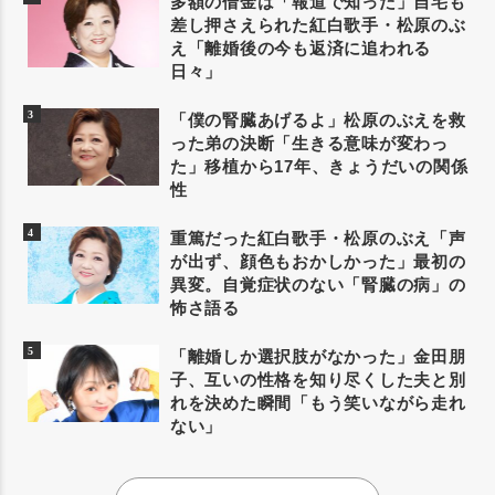
多額の借金は「報道で知った」自宅も
差し押さえられた紅白歌手・松原のぶ
え「離婚後の今も返済に追われる
日々」
「僕の腎臓あげるよ」松原のぶえを救
った弟の決断「生きる意味が変わっ
た」移植から17年、きょうだいの関係
性
重篤だった紅白歌手・松原のぶえ「声
が出ず、顔色もおかしかった」最初の
異変。自覚症状のない「腎臓の病」の
怖さ語る
「離婚しか選択肢がなかった」金田朋
子、互いの性格を知り尽くした夫と別
れを決めた瞬間「もう笑いながら走れ
ない」