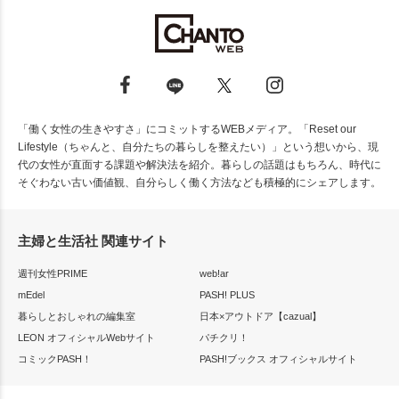
「働く女性の生きやすさ」にコミットするWEBメディア。「Reset our
Lifestyle（ちゃんと、自分たちの暮らしを整えたい）」という想いから、現
代の女性が直面する課題や解決法を紹介。暮らしの話題はもちろん、時代に
そぐわない古い価値観、自分らしく働く方法なども積極的にシェアします。
主婦と生活社 関連サイト
週刊女性PRIME
web!ar
mEdel
PASH! PLUS
暮らしとおしゃれの編集室
日本×アウトドア【cazual】
LEON オフィシャルWebサイト
パチクリ！
コミックPASH！
PASH!ブックス オフィシャルサイト