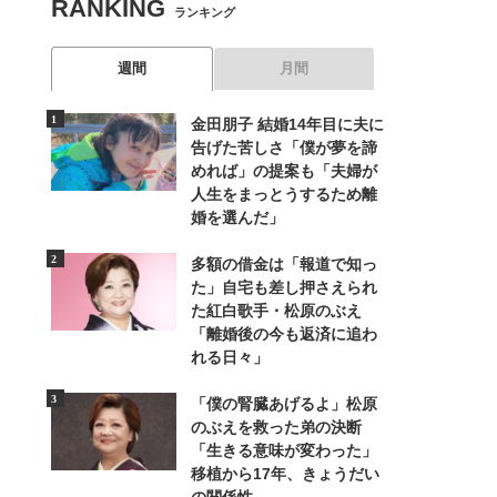
RANKING
ランキング
週間
月間
金田朋子 結婚14年目に夫に
告げた苦しさ「僕が夢を諦
めれば」の提案も「夫婦が
人生をまっとうするため離
婚を選んだ」
多額の借金は「報道で知っ
た」自宅も差し押さえられ
た紅白歌手・松原のぶえ
「離婚後の今も返済に追わ
れる日々」
「僕の腎臓あげるよ」松原
のぶえを救った弟の決断
「生きる意味が変わった」
移植から17年、きょうだい