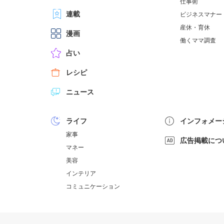
仕事術
連載
ビジネスマナー
産休・育休
漫画
働くママ調査
占い
レシピ
ニュース
ライフ
インフォメー
家事
広告掲載につ
マネー
美容
インテリア
コミュニケーション