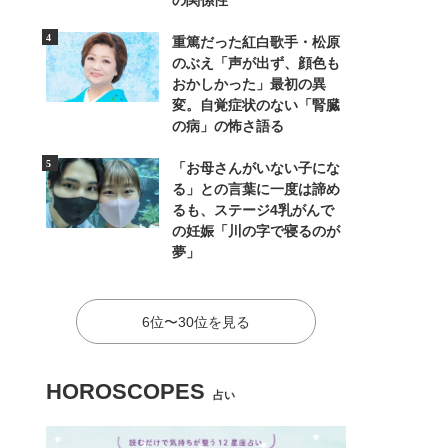
の関係性
重篤だった紅白歌手・松原
のぶえ「声が出ず、顔色も
おかしかった」最初の異
変。自覚症状のない「腎臓
の病」の怖さ語る
「お母さんがいない子にな
る」との言葉に一度は諦め
るも、ステージ4乳がんで
の妊娠「川の字で寝るのが
夢」
6位〜30位を見る
HOROSCOPES
占い