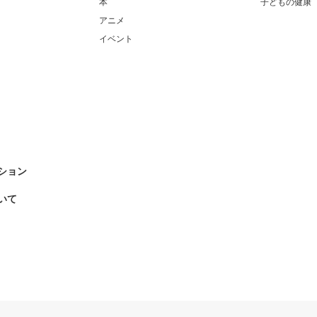
本
子どもの健康
アニメ
イベント
ション
いて