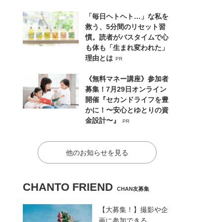
「毎日ヘトヘト…」な私を
救う、5分間のリセット習
慣。読者がバスタイムで心
も体も「生まれ変われた」
理由とは
PR
《無料マネー講座》参加者
募集！7月29日オンライン
開催『セカンドライフを豊
かに！〜安心とゆとりの資
金設計〜』
PR
他のお知らせを見る
CHANTO FRIEND
CHAN友募集
【大募集！】撮影や企
画に参加できる