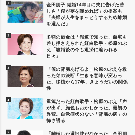
金田朋子 結婚14年目に夫に告げた苦
しさ「僕が夢を諦めれば」の提案も
「夫婦が人生をまっとうするため離婚
を選んだ」
多額の借金は「報道で知った」自宅も
差し押さえられた紅白歌手・松原のぶ
え「離婚後の今も返済に追われる
日々」
「僕の腎臓あげるよ」松原のぶえを救
った弟の決断「生きる意味が変わっ
た」移植から17年、きょうだいの関係
性
重篤だった紅白歌手・松原のぶえ「声
が出ず、顔色もおかしかった」最初の
異変。自覚症状のない「腎臓の病」の
怖さ語る
「離婚しか選択肢がなかった」金田朋