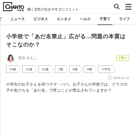
働く女性の生きやすさにコミット
ピ
ニュース
ビジネス
エンタメ
ヘルス
子育て
ライフ
小学校で「あだ名禁止」広がる…問題の本質は
そこなのか？
高谷 みえこ
子育て
10歳
11歳
12歳
7歳
8歳
9歳
小学生
2020.11.13
小学生のお子さんを持つママ・パパ。お子さんの学校では、クラスの
子や友だちを「あだ名」で呼ぶことが禁止されていますか？