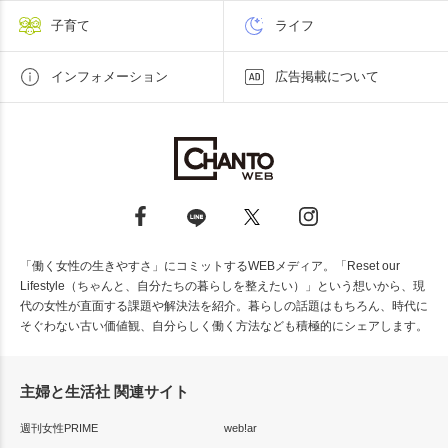
子育て
ライフ
インフォメーション
広告掲載について
「働く女性の生きやすさ」にコミットするWEBメディア。「Reset our
Lifestyle（ちゃんと、自分たちの暮らしを整えたい）」という想いから、現
代の女性が直面する課題や解決法を紹介。暮らしの話題はもちろん、時代に
そぐわない古い価値観、自分らしく働く方法なども積極的にシェアします。
主婦と生活社 関連サイト
週刊女性PRIME
web!ar