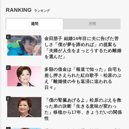
RANKING
ランキング
週間
月間
金田朋子 結婚14年目に夫に告げた苦
しさ「僕が夢を諦めれば」の提案も
「夫婦が人生をまっとうするため離婚
を選んだ」
多額の借金は「報道で知った」自宅も
差し押さえられた紅白歌手・松原のぶ
え「離婚後の今も返済に追われる
日々」
「僕の腎臓あげるよ」松原のぶえを救
った弟の決断「生きる意味が変わっ
た」移植から17年、きょうだいの関係
性