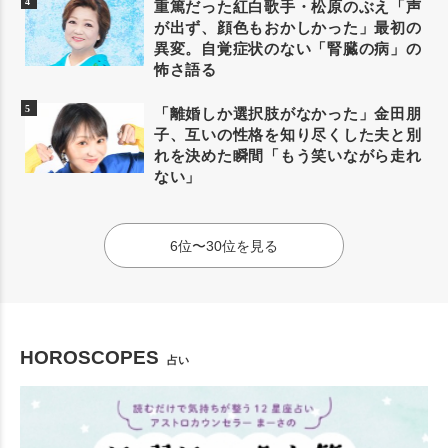
重篤だった紅白歌手・松原のぶえ「声
が出ず、顔色もおかしかった」最初の
異変。自覚症状のない「腎臓の病」の
怖さ語る
「離婚しか選択肢がなかった」金田朋
子、互いの性格を知り尽くした夫と別
れを決めた瞬間「もう笑いながら走れ
ない」
6位〜30位を見る
HOROSCOPES
占い