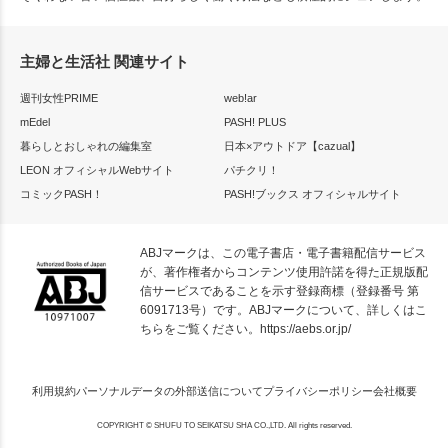
主婦と生活社 関連サイト
週刊女性PRIME
web!ar
mEdel
PASH! PLUS
暮らしとおしゃれの編集室
日本×アウトドア【cazual】
LEON オフィシャルWebサイト
パチクリ！
コミックPASH！
PASH!ブックス オフィシャルサイト
ABJマークは、この電子書店・電子書籍配信サービス
が、著作権者からコンテンツ使用許諾を得た正規版配
信サービスであることを示す登録商標（登録番号 第
6091713号）です。ABJマークについて、詳しくはこ
ちらをご覧ください。
https://aebs.or.jp/
利用規約
パーソナルデータの外部送信について
プライバシーポリシー
会社概要
COPYRIGHT © SHUFU TO SEIKATSU SHA CO.,LTD. All rights reserved.