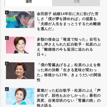
週間
月間
金田朋子 結婚14年目に夫に告げた苦
しさ「僕が夢を諦めれば」の提案も
「夫婦が人生をまっとうするため離婚
を選んだ」
多額の借金は「報道で知った」自宅も
差し押さえられた紅白歌手・松原のぶ
え「離婚後の今も返済に追われる
日々」
「僕の腎臓あげるよ」松原のぶえを救
った弟の決断「生きる意味が変わっ
た」移植から17年、きょうだいの関係
性
重篤だった紅白歌手・松原のぶえ「声
が出ず、顔色もおかしかった」最初の
異変。自覚症状のない「腎臓の病」の
怖さ語る