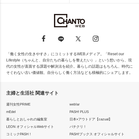
「働く女性の生きやすさ」にコミットするWEBメディア。「Reset our
Lifestyle（ちゃんと、自分たちの暮らしを整えたい）」という想いから、現
代の女性が直面する課題や解決法を紹介。暮らしの話題はもちろん、時代に
そぐわない古い価値観、自分らしく働く方法なども積極的にシェアします。
主婦と生活社 関連サイト
週刊女性PRIME
web!ar
mEdel
PASH! PLUS
暮らしとおしゃれの編集室
日本×アウトドア【cazual】
LEON オフィシャルWebサイト
パチクリ！
コミックPASH！
PASH!ブックス オフィシャルサイト