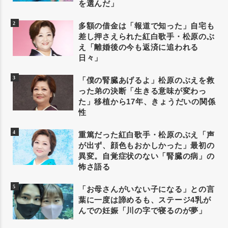
を選んだ」
多額の借金は「報道で知った」自宅も
差し押さえられた紅白歌手・松原のぶ
え「離婚後の今も返済に追われる
日々」
「僕の腎臓あげるよ」松原のぶえを救
った弟の決断「生きる意味が変わっ
た」移植から17年、きょうだいの関係
性
重篤だった紅白歌手・松原のぶえ「声
が出ず、顔色もおかしかった」最初の
異変。自覚症状のない「腎臓の病」の
怖さ語る
「お母さんがいない子になる」との言
葉に一度は諦めるも、ステージ4乳が
んでの妊娠「川の字で寝るのが夢」