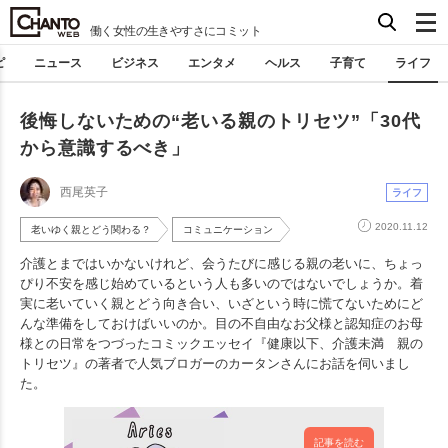
働く女性の生きやすさにコミット
ピ
ニュース
ビジネス
エンタメ
ヘルス
子育て
ライフ
後悔しないための“老いる親のトリセツ”「30代
から意識するべき」
西尾英子
ライフ
2020.11.12
老いゆく親とどう関わる？
コミュニケーション
介護とまではいかないけれど、会うたびに感じる親の老いに、ちょっ
ぴり不安を感じ始めているという人も多いのではないでしょうか。着
実に老いていく親とどう向き合い、いざという時に慌てないためにど
んな準備をしておけばいいのか。目の不自由なお父様と認知症のお母
様との日常をつづったコミックエッセイ『健康以下、介護未満 親の
トリセツ』の著者で人気ブロガーのカータンさんにお話を伺いまし
た。
記事を読む