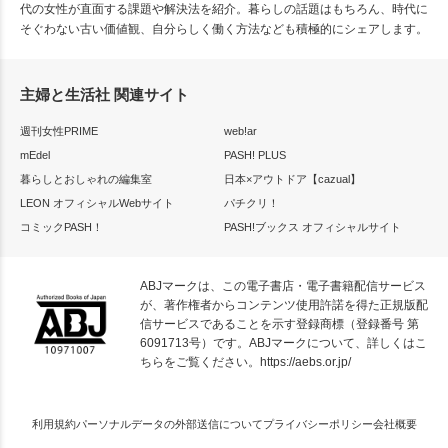
代の女性が直面する課題や解決法を紹介。暮らしの話題はもちろん、時代に
そぐわない古い価値観、自分らしく働く方法なども積極的にシェアします。
主婦と生活社 関連サイト
週刊女性PRIME
web!ar
mEdel
PASH! PLUS
暮らしとおしゃれの編集室
日本×アウトドア【cazual】
LEON オフィシャルWebサイト
パチクリ！
コミックPASH！
PASH!ブックス オフィシャルサイト
ABJマークは、この電子書店・電子書籍配信サービス
が、著作権者からコンテンツ使用許諾を得た正規版配
信サービスであることを示す登録商標（登録番号 第
6091713号）です。ABJマークについて、詳しくはこ
ちらをご覧ください。
https://aebs.or.jp/
利用規約
パーソナルデータの外部送信について
プライバシーポリシー
会社概要