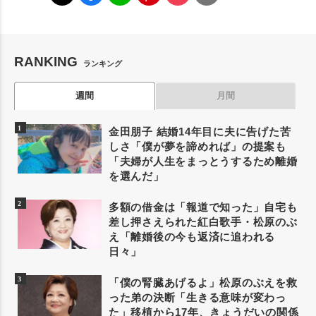
RANKING
ランキング
週間
月間
金田朋子 結婚14年目に夫に告げた苦
しさ「僕が夢を諦めれば」の提案も
「夫婦が人生をまっとうするため離婚
を選んだ」
多額の借金は「報道で知った」自宅も
差し押さえられた紅白歌手・松原のぶ
え「離婚後の今も返済に追われる
日々」
「僕の腎臓あげるよ」松原のぶえを救
った弟の決断「生きる意味が変わっ
た」移植から17年、きょうだいの関係