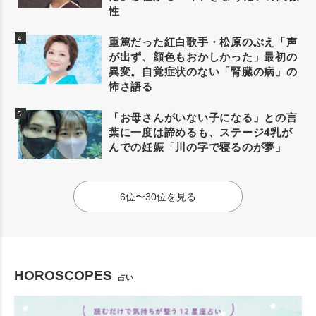
性
重篤だった紅白歌手・松原のぶえ「声
が出ず、顔色もおかしかった」最初の
異変。自覚症状のない「腎臓の病」の
怖さ語る
「お母さんがいない子になる」との言
葉に一度は諦めるも、ステージ4乳が
んでの妊娠「川の字で寝るのが夢」
6位〜30位を見る
HOROSCOPES
占い