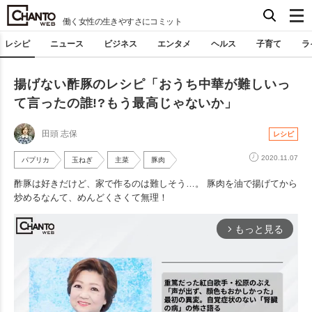
働く女性の生きやすさにコミット
レシピ
ニュース
ビジネス
エンタメ
ヘルス
子育て
ラ
揚げない酢豚のレシピ「おうち中華が難しいっ
て言ったの誰!?もう最高じゃないか」
田頭 志保
レシピ
2020.11.07
パプリカ
玉ねぎ
主菜
豚肉
酢豚は好きだけど、家で作るのは難しそう…。 豚肉を油で揚げてから
炒めるなんて、めんどくさくて無理！
もっと見る
arrow_forward_ios