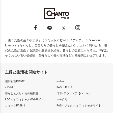
「働く女性の生きやすさ」にコミットするWEBメディア。「Reset our
Lifestyle（ちゃんと、自分たちの暮らしを整えたい）」という想いから、現
代の女性が直面する課題や解決法を紹介。暮らしの話題はもちろん、時代に
そぐわない古い価値観、自分らしく働く方法なども積極的にシェアします。
主婦と生活社 関連サイト
週刊女性PRIME
web!ar
mEdel
PASH! PLUS
暮らしとおしゃれの編集室
日本×アウトドア【cazual】
LEON オフィシャルWebサイト
パチクリ！
コミックPASH！
PASH!ブックス オフィシャルサイト