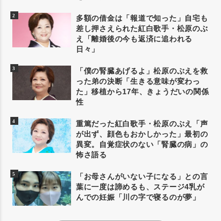
多額の借金は「報道で知った」自宅も
差し押さえられた紅白歌手・松原のぶ
え「離婚後の今も返済に追われる
日々」
「僕の腎臓あげるよ」松原のぶえを救
った弟の決断「生きる意味が変わっ
た」移植から17年、きょうだいの関係
性
重篤だった紅白歌手・松原のぶえ「声
が出ず、顔色もおかしかった」最初の
異変。自覚症状のない「腎臓の病」の
怖さ語る
「お母さんがいない子になる」との言
葉に一度は諦めるも、ステージ4乳が
んでの妊娠「川の字で寝るのが夢」