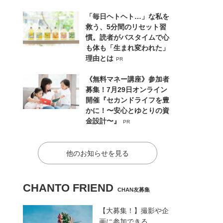
「毎日ヘトヘト…」な私を
救う、5分間のリセット習
慣。読者がバスタイムで心
も体も「生まれ変われた」
理由とは
PR
《無料マネー講座》参加者
募集！7月29日オンライン
開催『セカンドライフを豊
かに！〜安心とゆとりの資
金設計〜』
PR
他のお知らせを見る
CHANTO FRIEND
CHAN友募集
【大募集！】撮影や企
画に参加できる