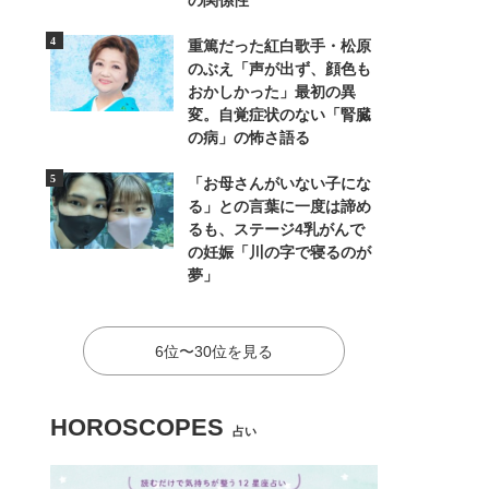
の関係性
重篤だった紅白歌手・松原
のぶえ「声が出ず、顔色も
おかしかった」最初の異
変。自覚症状のない「腎臓
の病」の怖さ語る
「お母さんがいない子にな
る」との言葉に一度は諦め
るも、ステージ4乳がんで
の妊娠「川の字で寝るのが
夢」
6位〜30位を見る
HOROSCOPES
占い