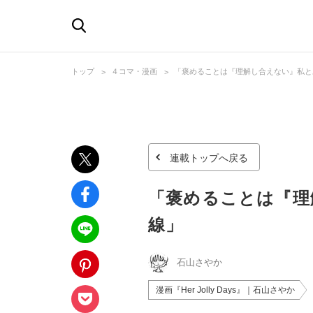
トップ
４コマ・漫画
「褒めることは『理解し合えない』私と
連載トップへ戻る
「褒めることは『理
線」
石山さやか
漫画『Her Jolly Days』｜石山さやか