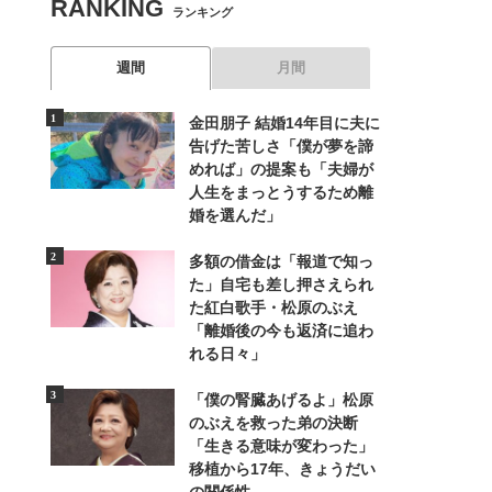
RANKING
ランキング
週間
月間
金田朋子 結婚14年目に夫に
告げた苦しさ「僕が夢を諦
めれば」の提案も「夫婦が
人生をまっとうするため離
婚を選んだ」
多額の借金は「報道で知っ
た」自宅も差し押さえられ
た紅白歌手・松原のぶえ
「離婚後の今も返済に追わ
れる日々」
「僕の腎臓あげるよ」松原
のぶえを救った弟の決断
「生きる意味が変わった」
移植から17年、きょうだい