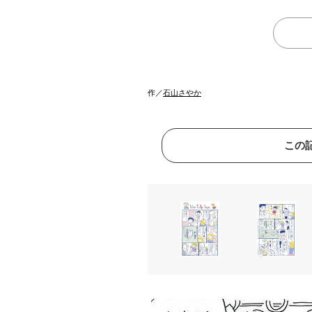
作／
石山さやか
この