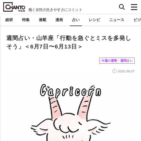
働く女性の生きやすさにコミット
総研
特集
連載
漫画
占い
レシピ
ニュース
ビジ
週間占い・山羊座「行動を急ぐとミスを多発し
そう」＜6月7日〜6月13日＞
今週の運勢・週間占い
2020.06.07