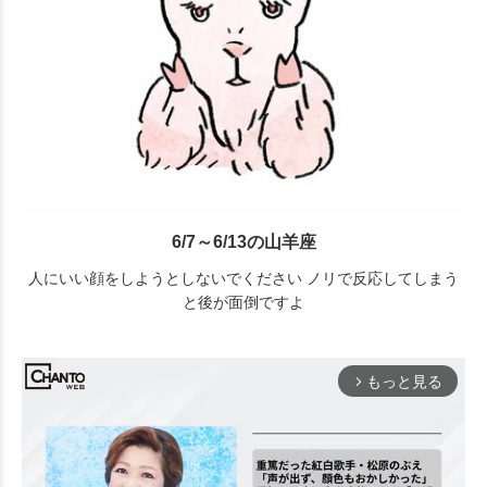
6/7～6/13の山羊座
人にいい顔をしようとしないでください ノリで反応してしまう
と後が面倒ですよ
もっと見る
arrow_forward_ios