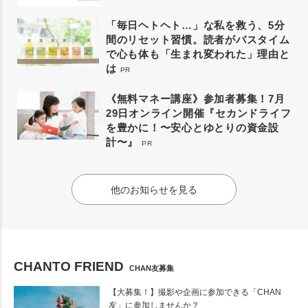
「毎日ヘトヘト…」な私を救う、5分
間のリセット習慣。読者がバスタイム
で心も体も「生まれ変われた」理由と
は
PR
《無料マネー講座》参加者募集！7月
29日オンライン開催『セカンドライフ
を豊かに！〜安心とゆとりの資金設
計〜』
PR
他のお知らせを見る
CHANTO FRIEND
CHAN友募集
【大募集！】撮影や企画に参加できる「CHAN
友」に参加しませんか？