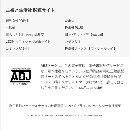
主婦と生活社 関連サイト
週刊女性PRIME
web!ar
mEdel
PASH! PLUS
暮らしとおしゃれの編集室
日本×アウトドア【cazual】
LEON オフィシャルWebサイト
パチクリ！
コミックPASH！
PASH!ブックス オフィシャルサイト
ABJマークは、この電子書店・電子書籍配信サービス
が、著作権者からコンテンツ使用許諾を得た正規版配
信サービスであることを示す登録商標（登録番号 第
6091713号）です。ABJマークについて、詳しくはこ
ちらをご覧ください。
https://aebs.or.jp/
利用規約
パーソナルデータの外部送信について
プライバシーポリシー
会社概要
COPYRIGHT © SHUFU TO SEIKATSU SHA CO.,LTD. All rights reserved.