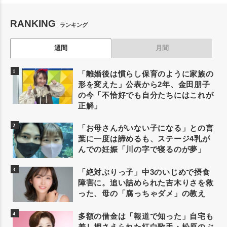
RANKING
ランキング
週間
月間
「離婚後は慣らし保育のように家族の
形を変えた」公表から2年、金田朋子
の今「不恰好でも自分たちにはこれが
正解」
「お母さんがいない子になる」との言
葉に一度は諦めるも、ステージ4乳が
んでの妊娠「川の字で寝るのが夢」
「絶対ぶりっ子」中3のいじめで摂食
障害に。追い詰められた吉木りさを救
った、母の「腐っちゃダメ」の教え
多額の借金は「報道で知った」自宅も
差し押さえられた紅白歌手・松原のぶ