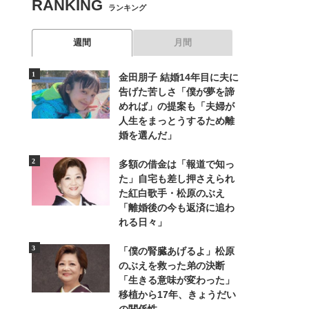
RANKING
ランキング
週間
月間
金田朋子 結婚14年目に夫に
告げた苦しさ「僕が夢を諦
めれば」の提案も「夫婦が
人生をまっとうするため離
婚を選んだ」
多額の借金は「報道で知っ
た」自宅も差し押さえられ
た紅白歌手・松原のぶえ
「離婚後の今も返済に追わ
れる日々」
「僕の腎臓あげるよ」松原
のぶえを救った弟の決断
「生きる意味が変わった」
移植から17年、きょうだい