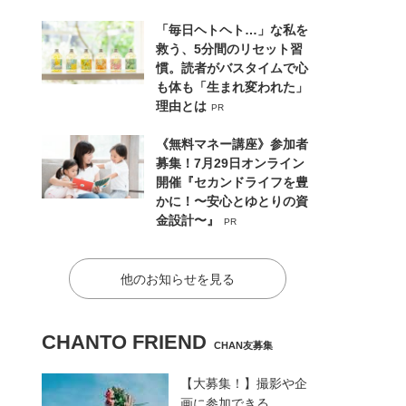
「毎日ヘトヘト…」な私を
救う、5分間のリセット習
慣。読者がバスタイムで心
も体も「生まれ変われた」
理由とは
PR
《無料マネー講座》参加者
募集！7月29日オンライン
開催『セカンドライフを豊
かに！〜安心とゆとりの資
金設計〜』
PR
他のお知らせを見る
CHANTO FRIEND
CHAN友募集
【大募集！】撮影や企
画に参加できる