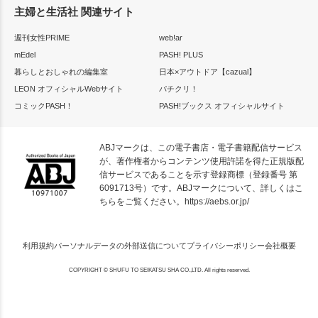
主婦と生活社 関連サイト
週刊女性PRIME
web!ar
mEdel
PASH! PLUS
暮らしとおしゃれの編集室
日本×アウトドア【cazual】
LEON オフィシャルWebサイト
パチクリ！
コミックPASH！
PASH!ブックス オフィシャルサイト
ABJマークは、この電子書店・電子書籍配信サービス
が、著作権者からコンテンツ使用許諾を得た正規版配
信サービスであることを示す登録商標（登録番号 第
6091713号）です。ABJマークについて、詳しくはこ
ちらをご覧ください。
https://aebs.or.jp/
利用規約
パーソナルデータの外部送信について
プライバシーポリシー
会社概要
COPYRIGHT © SHUFU TO SEIKATSU SHA CO.,LTD. All rights reserved.