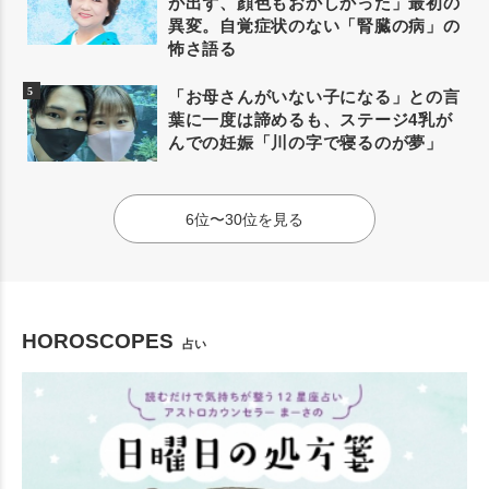
が出ず、顔色もおかしかった」最初の
異変。自覚症状のない「腎臓の病」の
怖さ語る
「お母さんがいない子になる」との言
葉に一度は諦めるも、ステージ4乳が
んでの妊娠「川の字で寝るのが夢」
6位〜30位を見る
HOROSCOPES
占い