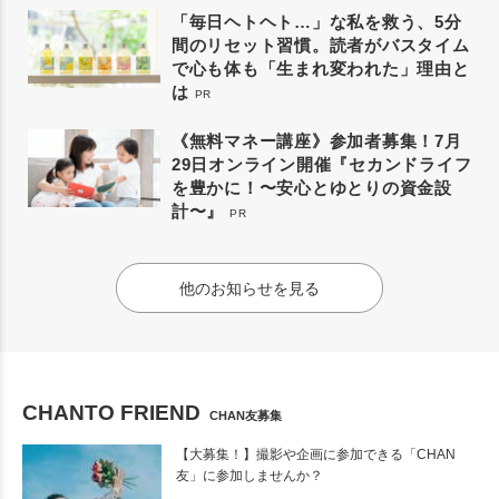
「毎日ヘトヘト…」な私を救う、5分
間のリセット習慣。読者がバスタイム
で心も体も「生まれ変われた」理由と
は
PR
《無料マネー講座》参加者募集！7月
29日オンライン開催『セカンドライフ
を豊かに！〜安心とゆとりの資金設
計〜』
PR
他のお知らせを見る
CHANTO FRIEND
CHAN友募集
【大募集！】撮影や企画に参加できる「CHAN
友」に参加しませんか？