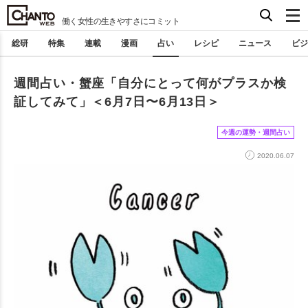
働く女性の生きやすさにコミット
総研
特集
連載
漫画
占い
レシピ
ニュース
ビジ
週間占い・蟹座「自分にとって何がプラスか検
証してみて」＜6月7日〜6月13日＞
今週の運勢・週間占い
2020.06.07