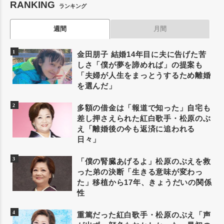
RANKING
ランキング
週間
月間
金田朋子 結婚14年目に夫に告げた苦
しさ「僕が夢を諦めれば」の提案も
「夫婦が人生をまっとうするため離婚
を選んだ」
多額の借金は「報道で知った」自宅も
差し押さえられた紅白歌手・松原のぶ
え「離婚後の今も返済に追われる
日々」
「僕の腎臓あげるよ」松原のぶえを救
った弟の決断「生きる意味が変わっ
た」移植から17年、きょうだいの関係
性
重篤だった紅白歌手・松原のぶえ「声