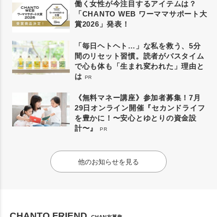
働く女性が今注目するアイテムは？
「CHANTO WEB ワーママサポート大
賞2026」発表！
「毎日ヘトヘト…」な私を救う、5分
間のリセット習慣。読者がバスタイム
で心も体も「生まれ変われた」理由と
は
PR
《無料マネー講座》参加者募集！7月
29日オンライン開催『セカンドライフ
を豊かに！〜安心とゆとりの資金設
計〜』
PR
他のお知らせを見る
CHANTO FRIEND
CHAN友募集