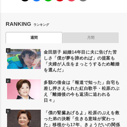
RANKING
ランキング
週間
月間
金田朋子 結婚14年目に夫に告げた苦
しさ「僕が夢を諦めれば」の提案も
「夫婦が人生をまっとうするため離婚
を選んだ」
多額の借金は「報道で知った」自宅も
差し押さえられた紅白歌手・松原のぶ
え「離婚後の今も返済に追われる
日々」
「僕の腎臓あげるよ」松原のぶえを救
った弟の決断「生きる意味が変わっ
た」移植から17年、きょうだいの関係