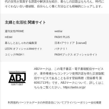
代の女性が直面する課題や解決法を紹介。暮らしの話題はもちろん、時代に
そぐわない古い価値観、自分らしく働く方法なども積極的にシェアします。
主婦と生活社 関連サイト
週刊女性PRIME
web!ar
mEdel
PASH! PLUS
暮らしとおしゃれの編集室
日本×アウトドア【cazual】
LEON オフィシャルWebサイト
パチクリ！
コミックPASH！
PASH!ブックス オフィシャルサイト
ABJマークは、この電子書店・電子書籍配信サービス
が、著作権者からコンテンツ使用許諾を得た正規版配
信サービスであることを示す登録商標（登録番号 第
6091713号）です。ABJマークについて、詳しくはこ
ちらをご覧ください。
https://aebs.or.jp/
利用規約
パーソナルデータの外部送信について
プライバシーポリシー
会社概要