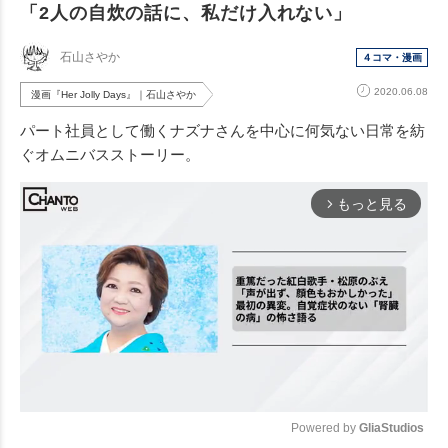
「2人の自炊の話に、私だけ入れない」
石山さやか
４コマ・漫画
2020.06.08
漫画『Her Jolly Days』｜石山さやか
パート社員として働くナズナさんを中心に何気ない日常を紡
ぐオムニバスストーリー。
もっと見る
arrow_forward_ios
Powered by 
GliaStudios