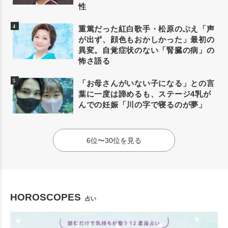
性
重篤だった紅白歌手・松原のぶえ「声
が出ず、顔色もおかしかった」最初の
異変。自覚症状のない「腎臓の病」の
怖さ語る
「お母さんがいない子になる」との言
葉に一度は諦めるも、ステージ4乳が
んでの妊娠「川の字で寝るのが夢」
6位〜30位を見る
HOROSCOPES
占い