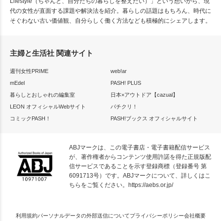
Lifestyle（ちゃんと、自分たちの暮らしを整えたい）」という想いから、現
代の女性が直面する課題や解決法を紹介。暮らしの話題はもちろん、時代に
そぐわない古い価値観、自分らしく働く方法なども積極的にシェアします。
主婦と生活社 関連サイト
週刊女性PRIME
web!ar
mEdel
PASH! PLUS
暮らしとおしゃれの編集室
日本×アウトドア【cazual】
LEON オフィシャルWebサイト
パチクリ！
コミックPASH！
PASH!ブックス オフィシャルサイト
ABJマークは、この電子書店・電子書籍配信サービス
が、著作権者からコンテンツ使用許諾を得た正規版配
信サービスであることを示す登録商標（登録番号 第
6091713号）です。ABJマークについて、詳しくはこ
ちらをご覧ください。
https://aebs.or.jp/
利用規約
パーソナルデータの外部送信について
プライバシーポリシー
会社概要