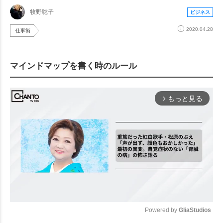
牧野聡子
ビジネス
2020.04.28
仕事術
マインドマップを書く時のルール
もっと見る
arrow_forward_ios
Powered by 
GliaStudios