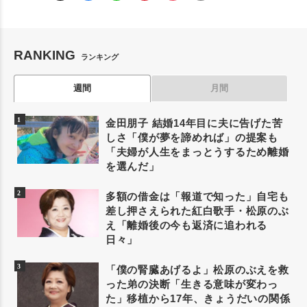
RANKING
ランキング
週間
月間
金田朋子 結婚14年目に夫に告げた苦
しさ「僕が夢を諦めれば」の提案も
「夫婦が人生をまっとうするため離婚
を選んだ」
多額の借金は「報道で知った」自宅も
差し押さえられた紅白歌手・松原のぶ
え「離婚後の今も返済に追われる
日々」
「僕の腎臓あげるよ」松原のぶえを救
った弟の決断「生きる意味が変わっ
た」移植から17年、きょうだいの関係