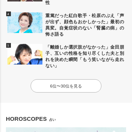
性
重篤だった紅白歌手・松原のぶえ「声
が出ず、顔色もおかしかった」最初の
異変。自覚症状のない「腎臓の病」の
怖さ語る
「離婚しか選択肢がなかった」金田朋
子、互いの性格を知り尽くした夫と別
れを決めた瞬間「もう笑いながら走れ
ない」
6位〜30位を見る
HOROSCOPES
占い