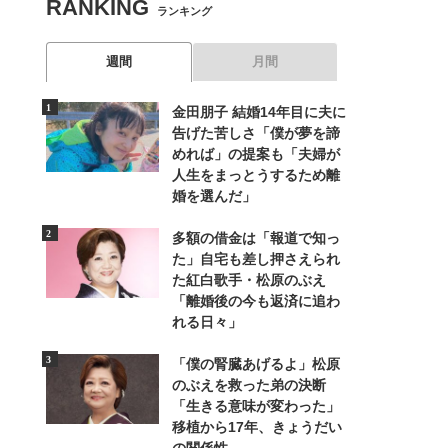
RANKING
ランキング
週間
月間
金田朋子 結婚14年目に夫に
告げた苦しさ「僕が夢を諦
めれば」の提案も「夫婦が
人生をまっとうするため離
婚を選んだ」
多額の借金は「報道で知っ
た」自宅も差し押さえられ
た紅白歌手・松原のぶえ
「離婚後の今も返済に追わ
れる日々」
「僕の腎臓あげるよ」松原
のぶえを救った弟の決断
「生きる意味が変わった」
移植から17年、きょうだい