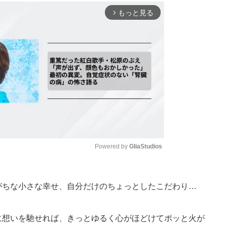
もっと見る
arrow_forward_ios
Powered by 
GliaStudios
Mute
がちな小さな幸せ、自分だけのちょっとしたこだわり…
に想いを馳せれば、きっとゆるく心がほどけてポッと火が