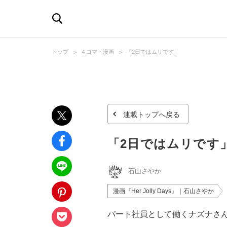
トップ
４コマ・漫画
「2日ではムリです」
連載トップへ戻る
「2日ではムリです
石山さやか
漫画『Her Jolly Days』｜石山さやか
パート社員として働くナズナさ