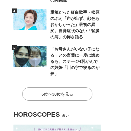
の関係性
重篤だった紅白歌手・松原
のぶえ「声が出ず、顔色も
おかしかった」最初の異
変。自覚症状のない「腎臓
の病」の怖さ語る
「お母さんがいない子にな
る」との言葉に一度は諦め
るも、ステージ4乳がんで
の妊娠「川の字で寝るのが
夢」
6位〜30位を見る
HOROSCOPES
占い