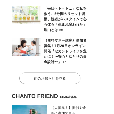
「毎日ヘトヘト…」な私を
救う、5分間のリセット習
慣。読者がバスタイムで心
も体も「生まれ変われた」
理由とは
PR
《無料マネー講座》参加者
募集！7月29日オンライン
開催『セカンドライフを豊
かに！〜安心とゆとりの資
金設計〜』
PR
他のお知らせを見る
CHANTO FRIEND
CHAN友募集
【大募集！】撮影や企
画に参加できる