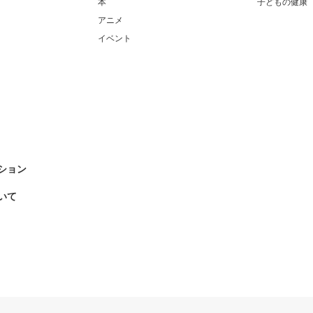
本
子どもの健康
アニメ
イベント
ション
いて