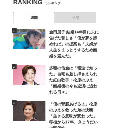
RANKING
ランキング
週間
月間
金田朋子 結婚14年目に夫に
告げた苦しさ「僕が夢を諦
めれば」の提案も「夫婦が
人生をまっとうするため離
婚を選んだ」
多額の借金は「報道で知っ
た」自宅も差し押さえられ
た紅白歌手・松原のぶえ
「離婚後の今も返済に追わ
れる日々」
「僕の腎臓あげるよ」松原
のぶえを救った弟の決断
「生きる意味が変わった」
移植から17年、きょうだい