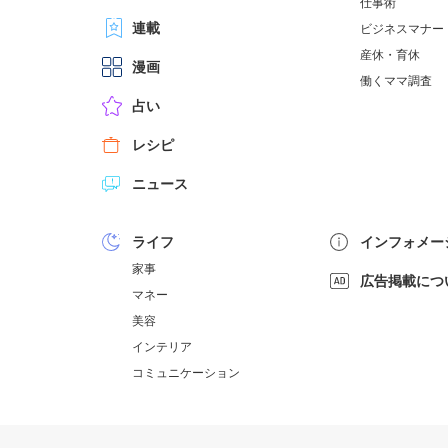
仕事術
連載
ビジネスマナー
産休・育休
漫画
働くママ調査
占い
レシピ
ニュース
ライフ
インフォメー
家事
広告掲載につ
マネー
美容
インテリア
コミュニケーション