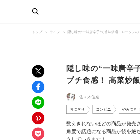
トップ
ライフ
隠し味の“一味唐辛子”で旨味倍増！ローソンの
隠し味の“一味唐辛
プチ食感！ 高菜炒
佐々木佳奈
おにぎり
コンビニ
やみつき
数えきれないほどの商品が発売
角度で話題になる商品が後を絶
クしていきます！