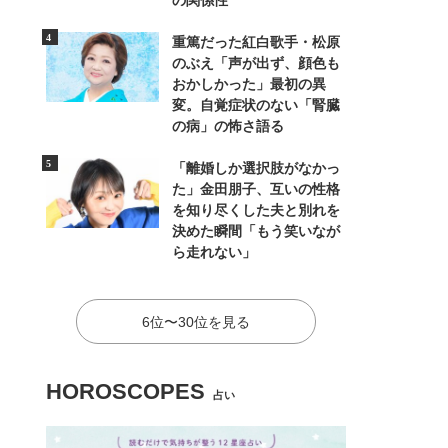
の関係性
重篤だった紅白歌手・松原
のぶえ「声が出ず、顔色も
おかしかった」最初の異
変。自覚症状のない「腎臓
の病」の怖さ語る
「離婚しか選択肢がなかっ
た」金田朋子、互いの性格
を知り尽くした夫と別れを
決めた瞬間「もう笑いなが
ら走れない」
6位〜30位を見る
HOROSCOPES
占い