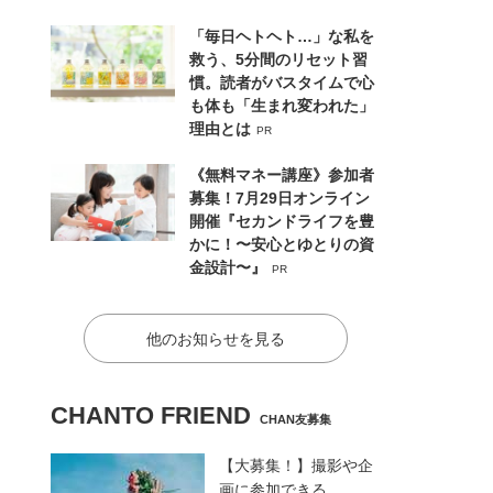
「毎日ヘトヘト…」な私を
救う、5分間のリセット習
慣。読者がバスタイムで心
も体も「生まれ変われた」
理由とは
PR
《無料マネー講座》参加者
募集！7月29日オンライン
開催『セカンドライフを豊
かに！〜安心とゆとりの資
金設計〜』
PR
他のお知らせを見る
CHANTO FRIEND
CHAN友募集
【大募集！】撮影や企
画に参加できる