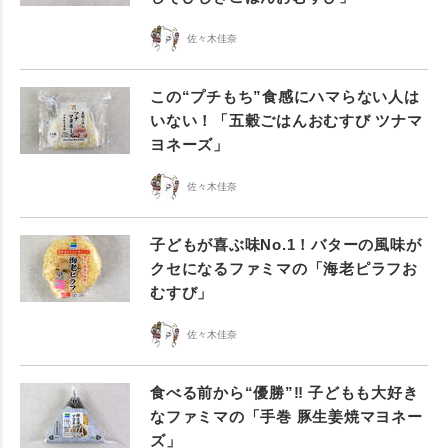
佐々木佳奈
この“プチもち”食感にハマらない人は
いない！「五穀ごはんおむすび ツナマ
ヨネーズ」
佐々木佳奈
子どもが喜ぶ味No.1！バターの風味が
クセになるファミマの「海老ピラフお
むすび」
佐々木佳奈
食べる前から“優勝”‼️ 子どもも大好き
なファミマの「手巻 豚生姜焼マヨネー
ズ」