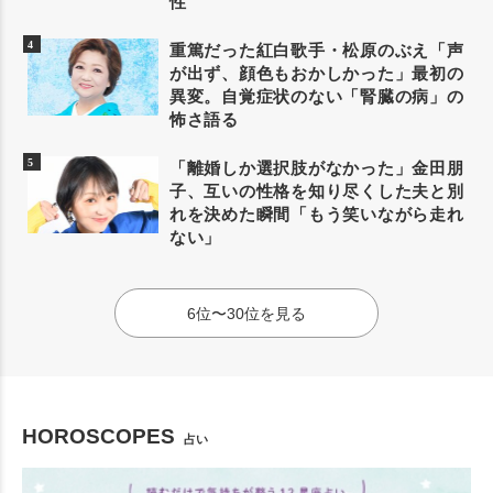
性
重篤だった紅白歌手・松原のぶえ「声
が出ず、顔色もおかしかった」最初の
異変。自覚症状のない「腎臓の病」の
怖さ語る
「離婚しか選択肢がなかった」金田朋
子、互いの性格を知り尽くした夫と別
れを決めた瞬間「もう笑いながら走れ
ない」
6位〜30位を見る
HOROSCOPES
占い