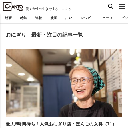
働く女性の生きやすさにコミット
総研
特集
連載
漫画
占い
レシピ
ニュース
ビジ
おにぎり｜最新・注目の記事一覧
最大8時間待ち！人気おにぎり店・ぼんごの女将（71）