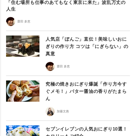
「住む場所も仕事のあてもなく東京に来た」波乱万丈の
人生
齋田 多恵
人気店「ぼんご」直伝！美味しいおに
ぎりの作り方 コツは「にぎらない」の
真意
齋田 多恵
究極の焼きおにぎり爆誕「作り方今す
ぐメモ！」バター醤油の香りがたまら
ん
加藤文惠
セブンイレブンの人気おにぎり10選！