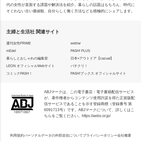
代の女性が直面する課題や解決法を紹介。暮らしの話題はもちろん、時代に
そぐわない古い価値観、自分らしく働く方法なども積極的にシェアします。
主婦と生活社 関連サイト
週刊女性PRIME
web!ar
mEdel
PASH! PLUS
暮らしとおしゃれの編集室
日本×アウトドア【cazual】
LEON オフィシャルWebサイト
パチクリ！
コミックPASH！
PASH!ブックス オフィシャルサイト
ABJマークは、この電子書店・電子書籍配信サービス
が、著作権者からコンテンツ使用許諾を得た正規版配
信サービスであることを示す登録商標（登録番号 第
6091713号）です。ABJマークについて、詳しくはこ
ちらをご覧ください。
https://aebs.or.jp/
利用規約
パーソナルデータの外部送信について
プライバシーポリシー
会社概要