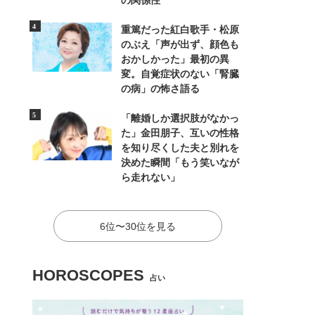
の関係性
重篤だった紅白歌手・松原
のぶえ「声が出ず、顔色も
おかしかった」最初の異
変。自覚症状のない「腎臓
の病」の怖さ語る
「離婚しか選択肢がなかっ
た」金田朋子、互いの性格
を知り尽くした夫と別れを
決めた瞬間「もう笑いなが
ら走れない」
6位〜30位を見る
HOROSCOPES
占い