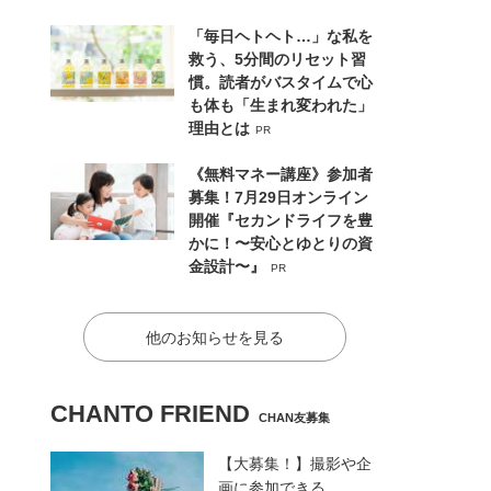
「毎日ヘトヘト…」な私を
救う、5分間のリセット習
慣。読者がバスタイムで心
も体も「生まれ変われた」
理由とは
PR
《無料マネー講座》参加者
募集！7月29日オンライン
開催『セカンドライフを豊
かに！〜安心とゆとりの資
金設計〜』
PR
他のお知らせを見る
CHANTO FRIEND
CHAN友募集
【大募集！】撮影や企
画に参加できる