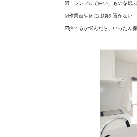
☑️「シンプルで白い」ものを選
☑️作業台や床には物を置かない
☑️捨てるか悩んだら、いったん