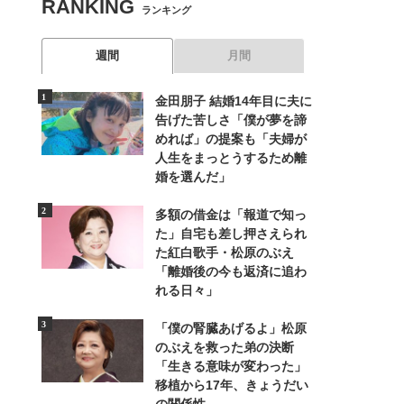
RANKING
ランキング
週間
月間
金田朋子 結婚14年目に夫に
告げた苦しさ「僕が夢を諦
めれば」の提案も「夫婦が
人生をまっとうするため離
婚を選んだ」
多額の借金は「報道で知っ
た」自宅も差し押さえられ
た紅白歌手・松原のぶえ
「離婚後の今も返済に追わ
れる日々」
「僕の腎臓あげるよ」松原
のぶえを救った弟の決断
「生きる意味が変わった」
移植から17年、きょうだい