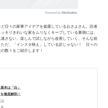
Powered by 
GliaStudios
など日々の家事アイデアを披露しているおさよさん。読者
Mute
スッキリきれいな家をムリなくキープしている裏側には、
見逃さない、楽しんで試しながら改善していく、そんな前
。ただ、「インスタ映え」している訳じゃない！ 日々の
夫の数々をご紹介します！
も基本は「白」
アを徹底解剖！
持つ
する