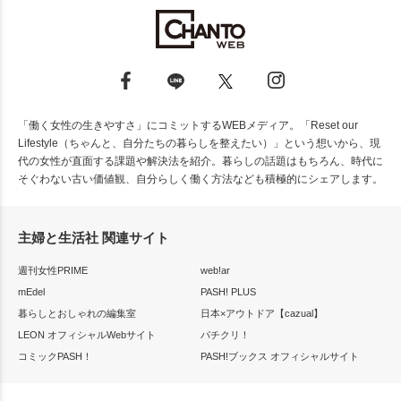
「働く女性の生きやすさ」にコミットするWEBメディア。「Reset our
Lifestyle（ちゃんと、自分たちの暮らしを整えたい）」という想いから、現
代の女性が直面する課題や解決法を紹介。暮らしの話題はもちろん、時代に
そぐわない古い価値観、自分らしく働く方法なども積極的にシェアします。
主婦と生活社 関連サイト
週刊女性PRIME
web!ar
mEdel
PASH! PLUS
暮らしとおしゃれの編集室
日本×アウトドア【cazual】
LEON オフィシャルWebサイト
パチクリ！
コミックPASH！
PASH!ブックス オフィシャルサイト