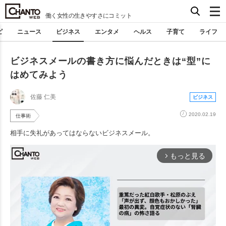
働く女性の生きやすさにコミット
ピ
ニュース
ビジネス
エンタメ
ヘルス
子育て
ライフ
ビジネスメールの書き方に悩んだときは“型”に
はめてみよう
佐藤 仁美
ビジネス
2020.02.19
仕事術
相手に失礼があってはならないビジネスメール。
もっと見る
arrow_forward_ios