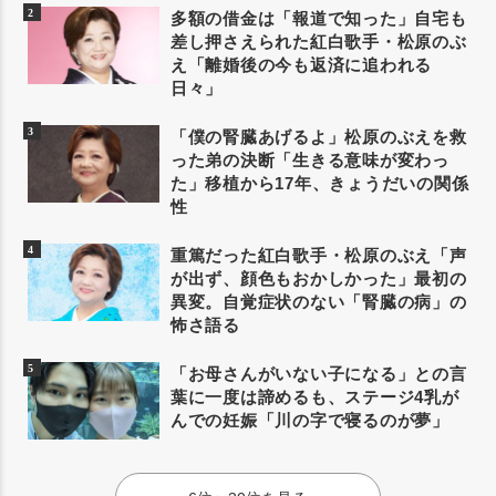
多額の借金は「報道で知った」自宅も
差し押さえられた紅白歌手・松原のぶ
え「離婚後の今も返済に追われる
日々」
「僕の腎臓あげるよ」松原のぶえを救
った弟の決断「生きる意味が変わっ
た」移植から17年、きょうだいの関係
性
重篤だった紅白歌手・松原のぶえ「声
が出ず、顔色もおかしかった」最初の
異変。自覚症状のない「腎臓の病」の
怖さ語る
「お母さんがいない子になる」との言
葉に一度は諦めるも、ステージ4乳が
んでの妊娠「川の字で寝るのが夢」