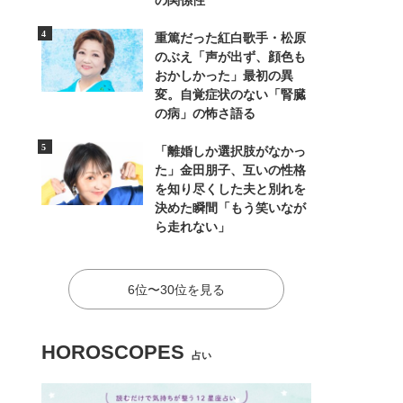
の関係性
重篤だった紅白歌手・松原
のぶえ「声が出ず、顔色も
おかしかった」最初の異
変。自覚症状のない「腎臓
の病」の怖さ語る
「離婚しか選択肢がなかっ
た」金田朋子、互いの性格
を知り尽くした夫と別れを
決めた瞬間「もう笑いなが
ら走れない」
6位〜30位を見る
HOROSCOPES
占い