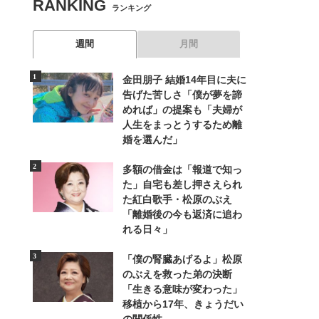
RANKING
ランキング
週間
月間
金田朋子 結婚14年目に夫に
告げた苦しさ「僕が夢を諦
めれば」の提案も「夫婦が
人生をまっとうするため離
婚を選んだ」
多額の借金は「報道で知っ
た」自宅も差し押さえられ
た紅白歌手・松原のぶえ
「離婚後の今も返済に追わ
れる日々」
「僕の腎臓あげるよ」松原
のぶえを救った弟の決断
「生きる意味が変わった」
移植から17年、きょうだい