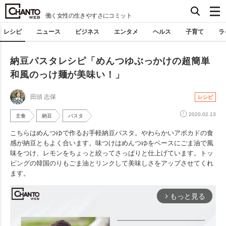
働く女性の生きやすさにコミット
レシピ
ニュース
ビジネス
エンタメ
ヘルス
子育て
ラ
納豆パスタレシピ「めんつゆぶっかけの超簡単
和風のっけ麺が美味い！」
田頭 志保
レシピ
2020.02.13
主食
納豆
パスタ
こちらはめんつゆで作るお手軽納豆パスタ。やわらかいアボカドの食
感が納豆ともよく合います。味つけはめんつゆをベースにごま油で風
味をつけ、レモンをちょっと絞ってさっぱりと仕上げています。トッ
ピングの韓国のりもごま油とリンクして美味しさをアップさせてくれ
ます。
もっと見る
arrow_forward_ios