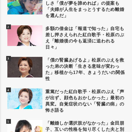
しさ「僕が夢を諦めれば」の提案も
「夫婦が人生をまっとうするため離婚
を選んだ」
多額の借金は「報道で知った」自宅も
差し押さえられた紅白歌手・松原のぶ
え「離婚後の今も返済に追われる
日々」
「僕の腎臓あげるよ」松原のぶえを救
った弟の決断「生きる意味が変わっ
た」移植から17年、きょうだいの関係
性
重篤だった紅白歌手・松原のぶえ「声
が出ず、顔色もおかしかった」最初の
異変。自覚症状のない「腎臓の病」の
怖さ語る
「離婚しか選択肢がなかった」金田朋
子、互いの性格を知り尽くした夫と別