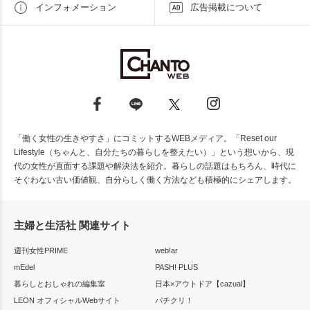
インフォメーション
広告掲載について
「働く女性の生きやすさ」にコミットするWEBメディア。「Reset our
Lifestyle（ちゃんと、自分たちの暮らしを整えたい）」という想いから、現
代の女性が直面する課題や解決法を紹介。暮らしの話題はもちろん、時代に
そぐわない古い価値観、自分らしく働く方法なども積極的にシェアします。
主婦と生活社 関連サイト
週刊女性PRIME
web!ar
mEdel
PASH! PLUS
暮らしとおしゃれの編集室
日本×アウトドア【cazual】
LEON オフィシャルWebサイト
パチクリ！