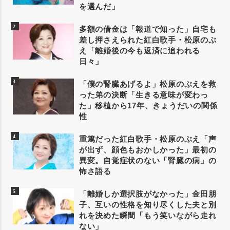
を選んだ」
多額の借金は「報道で知った」自宅も
差し押さえられた紅白歌手・松原のぶ
え「離婚後の今も返済に追われる
日々」
「僕の腎臓あげるよ」松原のぶえを救
った弟の決断「生きる意味が変わっ
た」移植から17年、きょうだいの関係
性
重篤だった紅白歌手・松原のぶえ「声
が出ず、顔色もおかしかった」最初の
異変。自覚症状のない「腎臓の病」の
怖さ語る
「離婚しか選択肢がなかった」金田朋
子、互いの性格を知り尽くした夫と別
れを決めた瞬間「もう笑いながら走れ
ない」