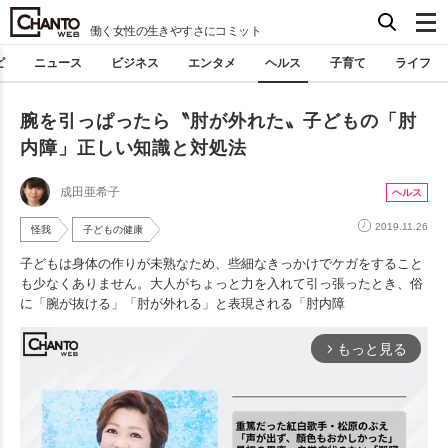
働く女性の生きやすさにコミット
ピ
ニュース
ビジネス
エンタメ
ヘルス
子育て
ライフ
腕を引っぱったら〝肘が外れた〟子どもの「肘
内障」正しい知識と対処法
成田亜希子
ヘルス
2019.11.26
怪我
子どもの健康
子どもは身体の作りが未熟なため、些細なきっかけでケガをすること
も少なくありません。大人がちょっと力を入れて引っ張ったとき、俗
に「腕が抜ける」「肘が外れる」と表現される「肘内障
もっと見る
arrow_forward_ios