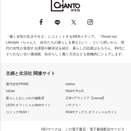
「働く女性の生きやすさ」にコミットするWEBメディア。「Reset our
Lifestyle（ちゃんと、自分たちの暮らしを整えたい）」という想いから、現
代の女性が直面する課題や解決法を紹介。暮らしの話題はもちろん、時代に
そぐわない古い価値観、自分らしく働く方法なども積極的にシェアします。
主婦と生活社 関連サイト
週刊女性PRIME
web!ar
mEdel
PASH! PLUS
暮らしとおしゃれの編集室
日本×アウトドア【cazual】
LEON オフィシャルWebサイト
パチクリ！
コミックPASH！
PASH!ブックス オフィシャルサイト
ABJマークは、この電子書店・電子書籍配信サービス