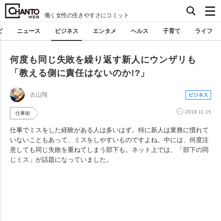
働く女性の生きやすさにコミット
ピ
ニュース
ビジネス
エンタメ
ヘルス
子育て
ライフ
何度も同じ失敗を繰り返す新人にウンザリも
「教える側に責任はないのか!?」
古山翔
ビジネス
2019.11.15
仕事術
仕事でミスをした経験がある人は多いはず。特に新人は業務に慣れて
いないこともあって、ミスをしやすいものですよね。中には、何度注
意しても同じ失敗を重ねてしまう部下も。ネット上では、「部下の同
じミス」が話題になっていました。