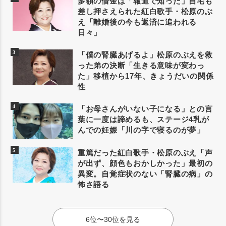
多額の借金は「報道で知った」自宅も
差し押さえられた紅白歌手・松原のぶ
え「離婚後の今も返済に追われる
日々」
「僕の腎臓あげるよ」松原のぶえを救
った弟の決断「生きる意味が変わっ
た」移植から17年、きょうだいの関係
性
「お母さんがいない子になる」との言
葉に一度は諦めるも、ステージ4乳が
んでの妊娠「川の字で寝るのが夢」
重篤だった紅白歌手・松原のぶえ「声
が出ず、顔色もおかしかった」最初の
異変。自覚症状のない「腎臓の病」の
怖さ語る
6位〜30位を見る