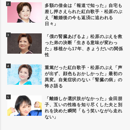
多額の借金は「報道で知った」自宅も
差し押さえられた紅白歌手・松原のぶ
え「離婚後の今も返済に追われる
日々」
「僕の腎臓あげるよ」松原のぶえを救
った弟の決断「生きる意味が変わっ
た」移植から17年、きょうだいの関係
性
重篤だった紅白歌手・松原のぶえ「声
が出ず、顔色もおかしかった」最初の
異変。自覚症状のない「腎臓の病」の
怖さ語る
「離婚しか選択肢がなかった」金田朋
子、互いの性格を知り尽くした夫と別
れを決めた瞬間「もう笑いながら走れ
ない」