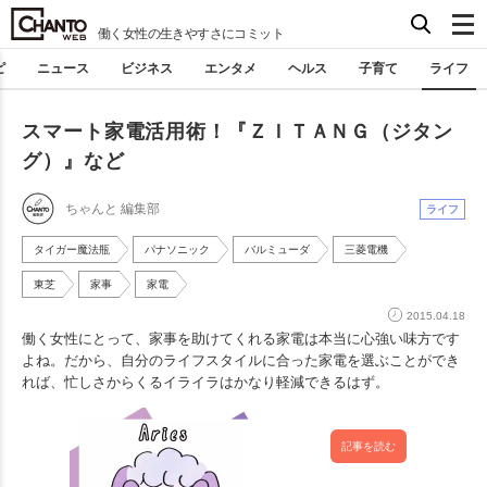
働く女性の生きやすさにコミット
ピ
ニュース
ビジネス
エンタメ
ヘルス
子育て
ライフ
スマート家電活用術！『ＺＩＴＡＮＧ（ジタン
グ）』など
ちゃんと 編集部
ライフ
タイガー魔法瓶
パナソニック
バルミューダ
三菱電機
東芝
家事
家電
2015.04.18
働く女性にとって、家事を助けてくれる家電は本当に心強い味方です
よね。だから、自分のライフスタイルに合った家電を選ぶことができ
れば、忙しさからくるイライラはかなり軽減できるはず。
記事を読む