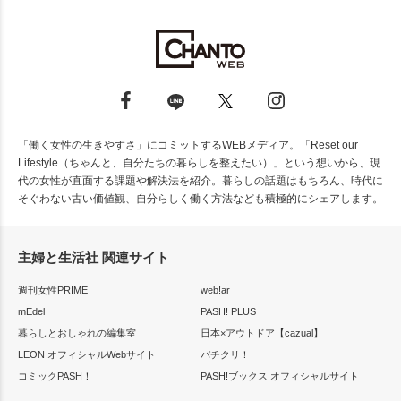
「働く女性の生きやすさ」にコミットするWEBメディア。「Reset our
Lifestyle（ちゃんと、自分たちの暮らしを整えたい）」という想いから、現
代の女性が直面する課題や解決法を紹介。暮らしの話題はもちろん、時代に
そぐわない古い価値観、自分らしく働く方法なども積極的にシェアします。
主婦と生活社 関連サイト
週刊女性PRIME
web!ar
mEdel
PASH! PLUS
暮らしとおしゃれの編集室
日本×アウトドア【cazual】
LEON オフィシャルWebサイト
パチクリ！
コミックPASH！
PASH!ブックス オフィシャルサイト