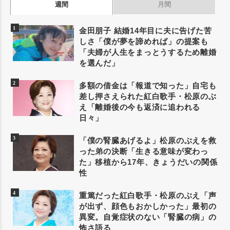
週間
月間
金田朋子 結婚14年目に夫に告げた苦
しさ「僕が夢を諦めれば」の提案も
「夫婦が人生をまっとうするため離婚
を選んだ」
多額の借金は「報道で知った」自宅も
差し押さえられた紅白歌手・松原のぶ
え「離婚後の今も返済に追われる
日々」
「僕の腎臓あげるよ」松原のぶえを救
った弟の決断「生きる意味が変わっ
た」移植から17年、きょうだいの関係
性
重篤だった紅白歌手・松原のぶえ「声
が出ず、顔色もおかしかった」最初の
異変。自覚症状のない「腎臓の病」の
怖さ語る