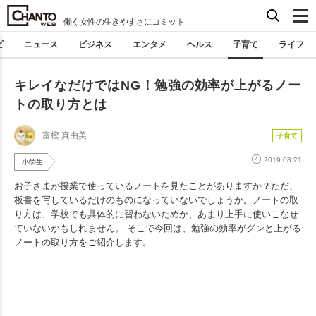
働く女性の生きやすさにコミット
ピ
ニュース
ビジネス
エンタメ
ヘルス
子育て
ライフ
キレイなだけではNG！勉強の効率が上がるノー
トの取り方とは
富樫 真由美
子育て
2019.08.21
小学生
お子さまが授業で使っているノートを見たことがありますか？ただ、
板書を写しているだけのものになっていないでしょうか。ノートの取
り方は、学校でも具体的に習わないためか、あまり上手に使いこなせ
ていないかもしれません。 そこで今回は、勉強の効率がグンと上がる
ノートの取り方をご紹介します。