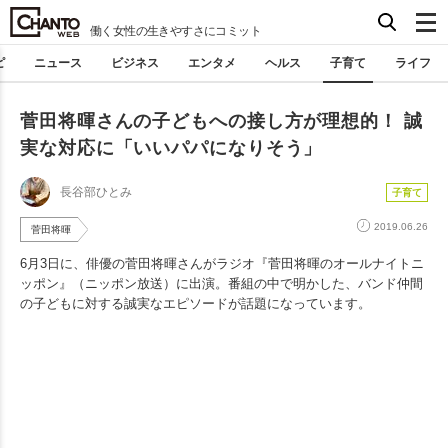
働く女性の生きやすさにコミット
ピ
ニュース
ビジネス
エンタメ
ヘルス
子育て
ライフ
菅田将暉さんの子どもへの接し方が理想的！ 誠
実な対応に「いいパパになりそう」
長谷部ひとみ
子育て
2019.06.26
菅田将暉
6月3日に、俳優の菅田将暉さんがラジオ『菅田将暉のオールナイトニ
ッポン』（ニッポン放送）に出演。番組の中で明かした、バンド仲間
の子どもに対する誠実なエピソードが話題になっています。