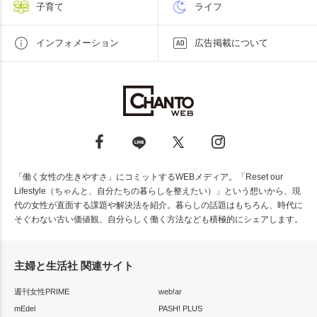
子育て
ライフ
インフォメーション
広告掲載について
「働く女性の生きやすさ」にコミットするWEBメディア。「Reset our
Lifestyle（ちゃんと、自分たちの暮らしを整えたい）」という想いから、現
代の女性が直面する課題や解決法を紹介。暮らしの話題はもちろん、時代に
そぐわない古い価値観、自分らしく働く方法なども積極的にシェアします。
主婦と生活社 関連サイト
週刊女性PRIME
web!ar
mEdel
PASH! PLUS