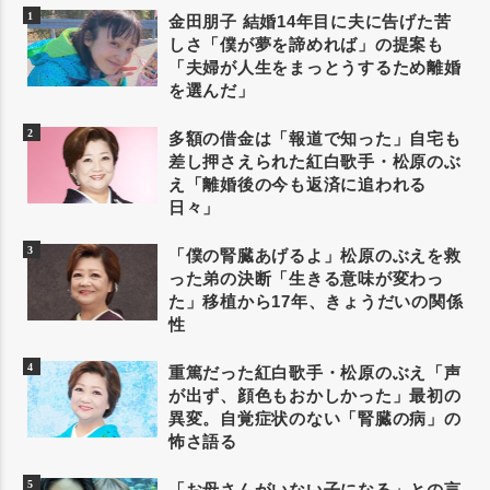
金田朋子 結婚14年目に夫に告げた苦
しさ「僕が夢を諦めれば」の提案も
「夫婦が人生をまっとうするため離婚
を選んだ」
多額の借金は「報道で知った」自宅も
差し押さえられた紅白歌手・松原のぶ
え「離婚後の今も返済に追われる
日々」
「僕の腎臓あげるよ」松原のぶえを救
った弟の決断「生きる意味が変わっ
た」移植から17年、きょうだいの関係
性
重篤だった紅白歌手・松原のぶえ「声
が出ず、顔色もおかしかった」最初の
異変。自覚症状のない「腎臓の病」の
怖さ語る
「お母さんがいない子になる」との言