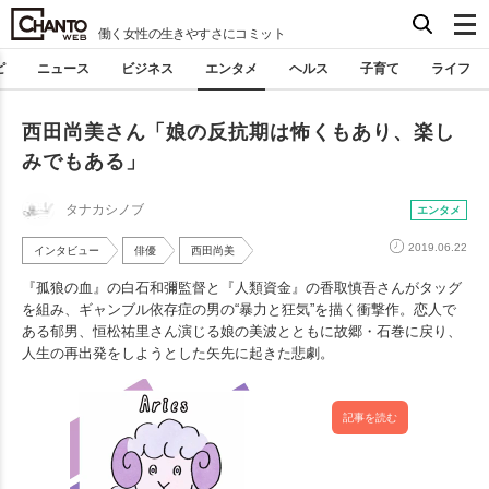
働く女性の生きやすさにコミット
ピ
ニュース
ビジネス
エンタメ
ヘルス
子育て
ライフ
西田尚美さん「娘の反抗期は怖くもあり、楽し
みでもある」
タナカシノブ
エンタメ
2019.06.22
インタビュー
俳優
西田尚美
『孤狼の血』の白石和彌監督と『人類資金』の香取慎吾さんがタッグ
を組み、ギャンブル依存症の男の“暴力と狂気”を描く衝撃作。恋人で
ある郁男、恒松祐里さん演じる娘の美波とともに故郷・石巻に戻り、
人生の再出発をしようとした矢先に起きた悲劇。
記事を読む