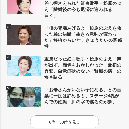
差し押さえられた紅白歌手・松原のぶ
え「離婚後の今も返済に追われる
日々」
「僕の腎臓あげるよ」松原のぶえを救
った弟の決断「生きる意味が変わっ
た」移植から17年、きょうだいの関係
性
重篤だった紅白歌手・松原のぶえ「声
が出ず、顔色もおかしかった」最初の
異変。自覚症状のない「腎臓の病」の
怖さ語る
「お母さんがいない子になる」との言
葉に一度は諦めるも、ステージ4乳が
んでの妊娠「川の字で寝るのが夢」
6位〜30位を見る