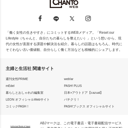
「働く女性の生きやすさ」にコミットするWEBメディア。「Reset our
Lifestyle（ちゃんと、自分たちの暮らしを整えたい）」という想いから、現
代の女性が直面する課題や解決法を紹介。暮らしの話題はもちろん、時代に
そぐわない古い価値観、自分らしく働く方法なども積極的にシェアします。
主婦と生活社 関連サイト
週刊女性PRIME
web!ar
mEdel
PASH! PLUS
暮らしとおしゃれの編集室
日本×アウトドア【cazual】
LEON オフィシャルWebサイト
パチクリ！
コミックPASH！
PASH!ブックス オフィシャルサイト
ABJマークは、この電子書店・電子書籍配信サービス