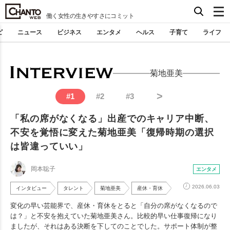
働く女性の生きやすさにコミット
ピ
ニュース
ビジネス
エンタメ
ヘルス
子育て
ライフ
菊地亜美
>
#
1
#
2
#
3
「私の席がなくなる」出産でのキャリア中断、
不安を覚悟に変えた菊地亜美「復帰時期の選択
は皆違っていい」
岡本聡子
エンタメ
2026.06.03
インタビュー
タレント
菊地亜美
産休・育休
変化の早い芸能界で、産休・育休をとると「自分の席がなくなるので
は？」と不安を抱えていた菊地亜美さん。比較的早い仕事復帰になり
ましたが、それはある決断を下してのことでした。サポート体制が整