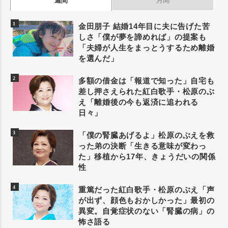
週間
月間
金田朋子 結婚14年目に夫に告げた苦
しさ「僕が夢を諦めれば」の提案も
「夫婦が人生をまっとうするため離婚
を選んだ」
多額の借金は「報道で知った」自宅も
差し押さえられた紅白歌手・松原のぶ
え「離婚後の今も返済に追われる
日々」
「僕の腎臓あげるよ」松原のぶえを救
った弟の決断「生きる意味が変わっ
た」移植から17年、きょうだいの関係
性
重篤だった紅白歌手・松原のぶえ「声
が出ず、顔色もおかしかった」最初の
異変。自覚症状のない「腎臓の病」の
怖さ語る