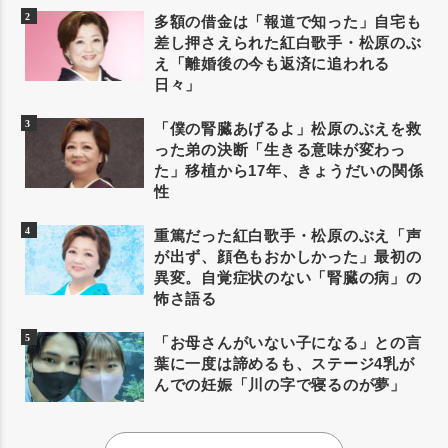
多額の借金は「報道で知った」自宅も
差し押さえられた紅白歌手・松原のぶ
え「離婚後の今も返済に追われる
日々」
「僕の腎臓あげるよ」松原のぶえを救
った弟の決断「生きる意味が変わっ
た」移植から17年、きょうだいの関係
性
重篤だった紅白歌手・松原のぶえ「声
が出ず、顔色もおかしかった」最初の
異変。自覚症状のない「腎臓の病」の
怖さ語る
「お母さんがいない子になる」との言
葉に一度は諦めるも、ステージ4乳が
んでの妊娠「川の字で寝るのが夢」