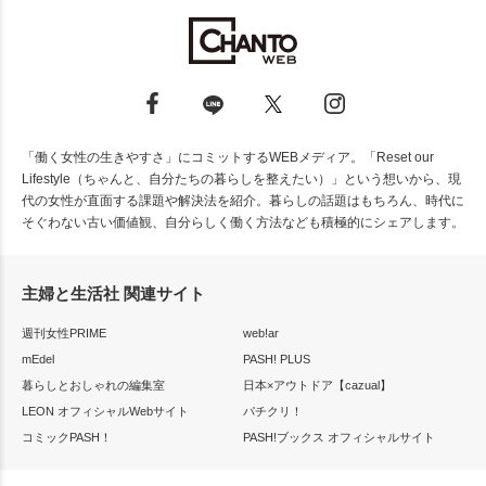
「働く女性の生きやすさ」にコミットするWEBメディア。「Reset our
Lifestyle（ちゃんと、自分たちの暮らしを整えたい）」という想いから、現
代の女性が直面する課題や解決法を紹介。暮らしの話題はもちろん、時代に
そぐわない古い価値観、自分らしく働く方法なども積極的にシェアします。
主婦と生活社 関連サイト
週刊女性PRIME
web!ar
mEdel
PASH! PLUS
暮らしとおしゃれの編集室
日本×アウトドア【cazual】
LEON オフィシャルWebサイト
パチクリ！
コミックPASH！
PASH!ブックス オフィシャルサイト