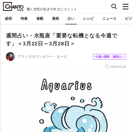
働く女性の生きやすさにコミット
総研
特集
連載
漫画
占い
レシピ
ニュース
ビジ
週間占い・水瓶座「重要な転機となる今週で
す」＜3月22日～3月28日＞
アストロカウンセラー・まーさ
今週の運勢・週間占い
2026.03.22