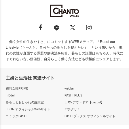
「働く女性の生きやすさ」にコミットするWEBメディア。「Reset our
Lifestyle（ちゃんと、自分たちの暮らしを整えたい）」という想いから、現
代の女性が直面する課題や解決法を紹介。暮らしの話題はもちろん、時代に
そぐわない古い価値観、自分らしく働く方法なども積極的にシェアします。
主婦と生活社 関連サイト
週刊女性PRIME
web!ar
mEdel
PASH! PLUS
暮らしとおしゃれの編集室
日本×アウトドア【cazual】
LEON オフィシャルWebサイト
パチクリ！
コミックPASH！
PASH!ブックス オフィシャルサイト