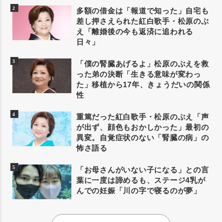
多額の借金は「報道で知った」自宅も
差し押さえられた紅白歌手・松原のぶ
え「離婚後の今も返済に追われる
日々」
「僕の腎臓あげるよ」松原のぶえを救
った弟の決断「生きる意味が変わっ
た」移植から17年、きょうだいの関係
性
重篤だった紅白歌手・松原のぶえ「声
が出ず、顔色もおかしかった」最初の
異変。自覚症状のない「腎臓の病」の
怖さ語る
「お母さんがいない子になる」との言
葉に一度は諦めるも、ステージ4乳が
んでの妊娠「川の字で寝るのが夢」