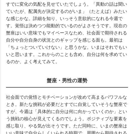
すでに変化の気配を見せていたでしょう。「異動の話は聞い
ていたが、配属先が決定するのがいま」（たとえば）みたい
な感じかな。詳細を知り、いっそう意欲的になれる今週で
す。覚悟は決めつつ能動的でいるのがよさそうです。現在の
蟹座はいい意味でもマイペースなため、社会面で期待される
自分や自分自身の状況とのギャップを感じる面も。最初は
「ちょっとついていけない」と思うかな。いまはそれでもい
いと思います。これからのことも含め、自分は何を求めてい
るのか、よく考えてみて。
蟹座・男性の運勢
社会面での覚悟とモチベーションが改めて高まるパワフルな
とき。新たな挑戦が必要だとすでに自覚していそうな蟹座で
すが、今週は「具体的に自分は何に向かっていくのか」とい
う挑戦の核心が見えてくるのでしょう。ポジティブな要素を
感じ取り、やる気が出そうです。ただ同時に、いまの蟹座は
いい意味で自分らしくいられる時期で、周囲から期待される