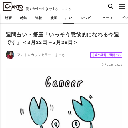
働く女性の生きやすさにコミット
総研
特集
連載
漫画
占い
レシピ
ニュース
ビジ
週間占い・蟹座「いっそう意欲的になれる今週
です」＜3月22日～3月28日＞
アストロカウンセラー・まーさ
今週の運勢・週間占い
2026.03.22