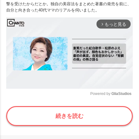
撃を受けたからだとか。独自の美容法をまとめた著書の発売を前に、
自分と向き合った40代ママのリアルを伺いました。
もっと見る
arrow_forward_ios
Powered by 
GliaStudios
Mute
続きを読む