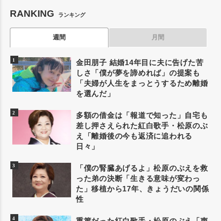
RANKING
ランキング
週間
月間
金田朋子 結婚14年目に夫に告げた苦
しさ「僕が夢を諦めれば」の提案も
「夫婦が人生をまっとうするため離婚
を選んだ」
多額の借金は「報道で知った」自宅も
差し押さえられた紅白歌手・松原のぶ
え「離婚後の今も返済に追われる
日々」
「僕の腎臓あげるよ」松原のぶえを救
った弟の決断「生きる意味が変わっ
た」移植から17年、きょうだいの関係
性
重篤だった紅白歌手・松原のぶえ「声