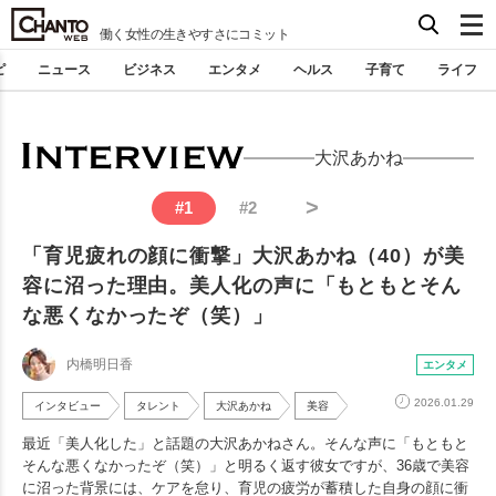
働く女性の生きやすさにコミット
ピ
ニュース
ビジネス
エンタメ
ヘルス
子育て
ライフ
大沢あかね
>
#
1
#
2
「育児疲れの顔に衝撃」大沢あかね（40）が美
容に沼った理由。美人化の声に「もともとそん
な悪くなかったぞ（笑）」
内橋明日香
エンタメ
2026.01.29
インタビュー
タレント
大沢あかね
美容
最近「美人化した」と話題の大沢あかねさん。そんな声に「もともと
そんな悪くなかったぞ（笑）」と明るく返す彼女ですが、36歳で美容
に沼った背景には、ケアを怠り、育児の疲労が蓄積した自身の顔に衝