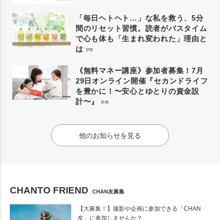
「毎日ヘトヘト…」な私を救う、5分
間のリセット習慣。読者がバスタイム
で心も体も「生まれ変われた」理由と
は
PR
《無料マネー講座》参加者募集！7月
29日オンライン開催『セカンドライフ
を豊かに！〜安心とゆとりの資金設
計〜』
PR
他のお知らせを見る
CHANTO FRIEND
CHAN友募集
【大募集！】撮影や企画に参加できる「CHAN
友」に参加しませんか？