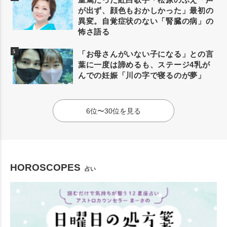
が出ず、顔色もおかしかった」最初の
異変。自覚症状のない「腎臓の病」の
怖さ語る
「お母さんがいない子になる」との言
葉に一度は諦めるも、ステージ4乳が
んでの妊娠「川の字で寝るのが夢」
6位〜30位を見る
HOROSCOPES
占い