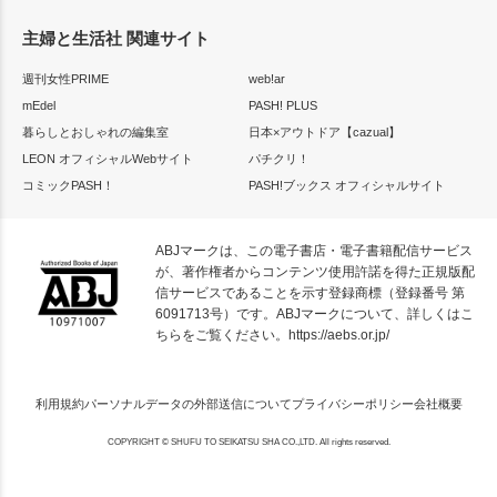
主婦と生活社 関連サイト
週刊女性PRIME
web!ar
mEdel
PASH! PLUS
暮らしとおしゃれの編集室
日本×アウトドア【cazual】
LEON オフィシャルWebサイト
パチクリ！
コミックPASH！
PASH!ブックス オフィシャルサイト
ABJマークは、この電子書店・電子書籍配信サービス
が、著作権者からコンテンツ使用許諾を得た正規版配
信サービスであることを示す登録商標（登録番号 第
6091713号）です。ABJマークについて、詳しくはこ
ちらをご覧ください。
https://aebs.or.jp/
利用規約
パーソナルデータの外部送信について
プライバシーポリシー
会社概要
COPYRIGHT © SHUFU TO SEIKATSU SHA CO.,LTD. All rights reserved.