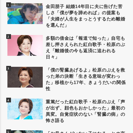
金田朋子 結婚14年目に夫に告げた苦
しさ「僕が夢を諦めれば」の提案も
「夫婦が人生をまっとうするため離婚
を選んだ」
多額の借金は「報道で知った」自宅も
差し押さえられた紅白歌手・松原のぶ
え「離婚後の今も返済に追われる
日々」
「僕の腎臓あげるよ」松原のぶえを救
った弟の決断「生きる意味が変わっ
た」移植から17年、きょうだいの関係
性
重篤だった紅白歌手・松原のぶえ「声
が出ず、顔色もおかしかった」最初の
異変。自覚症状のない「腎臓の病」の
怖さ語る