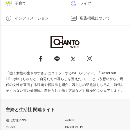
子育て
ライフ
インフォメーション
広告掲載について
「働く女性の生きやすさ」にコミットするWEBメディア。「Reset our
Lifestyle（ちゃんと、自分たちの暮らしを整えたい）」という想いから、現
代の女性が直面する課題や解決法を紹介。暮らしの話題はもちろん、時代に
そぐわない古い価値観、自分らしく働く方法なども積極的にシェアします。
主婦と生活社 関連サイト
週刊女性PRIME
web!ar
mEdel
PASH! PLUS