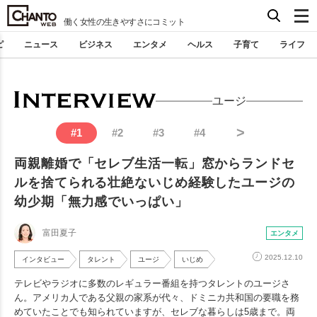
働く女性の生きやすさにコミット
ピ
ニュース
ビジネス
エンタメ
ヘルス
子育て
ライフ
ユージ
>
#
1
#
2
#
3
#
4
両親離婚で「セレブ生活一転」窓からランドセ
ルを捨てられる壮絶ないじめ経験したユージの
幼少期「無力感でいっぱい」
富田夏子
エンタメ
2025.12.10
インタビュー
タレント
ユージ
いじめ
テレビやラジオに多数のレギュラー番組を持つタレントのユージさ
ん。アメリカ人である父親の家系が代々、ドミニカ共和国の要職を務
めていたことでも知られていますが、セレブな暮らしは5歳まで。両