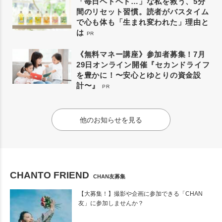
「毎日ヘトヘト…」な私を救う、5分
間のリセット習慣。読者がバスタイム
で心も体も「生まれ変われた」理由と
は
PR
《無料マネー講座》参加者募集！7月
29日オンライン開催『セカンドライフ
を豊かに！〜安心とゆとりの資金設
計〜』
PR
他のお知らせを見る
CHANTO FRIEND
CHAN友募集
【大募集！】撮影や企画に参加できる「CHAN
友」に参加しませんか？