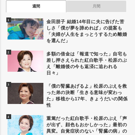
週間
月間
金田朋子 結婚14年目に夫に告げた苦
しさ「僕が夢を諦めれば」の提案も
「夫婦が人生をまっとうするため離婚
を選んだ」
多額の借金は「報道で知った」自宅も
差し押さえられた紅白歌手・松原のぶ
え「離婚後の今も返済に追われる
日々」
「僕の腎臓あげるよ」松原のぶえを救
った弟の決断「生きる意味が変わっ
た」移植から17年、きょうだいの関係
性
重篤だった紅白歌手・松原のぶえ「声
が出ず、顔色もおかしかった」最初の
異変。自覚症状のない「腎臓の病」の