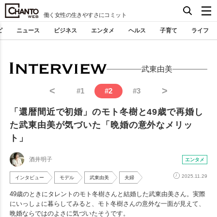
働く女性の生きやすさにコミット
ピ
ニュース
ビジネス
エンタメ
ヘルス
子育て
ライフ
武東由美
<
>
#
1
#
2
#
3
「還暦間近で初婚」のモト冬樹と49歳で再婚し
た武東由美が気づいた「晩婚の意外なメリッ
ト」
酒井明子
エンタメ
2025.11.29
インタビュー
モデル
武東由美
夫婦
49歳のときにタレントのモト冬樹さんと結婚した武東由美さん。実際
にいっしょに暮らしてみると、モト冬樹さんの意外な一面が見えて、
晩婚ならではのよさに気づいたそうです。