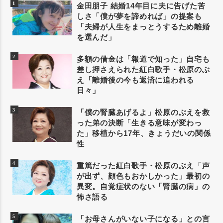
金田朋子 結婚14年目に夫に告げた苦
しさ「僕が夢を諦めれば」の提案も
「夫婦が人生をまっとうするため離婚
を選んだ」
多額の借金は「報道で知った」自宅も
差し押さえられた紅白歌手・松原のぶ
え「離婚後の今も返済に追われる
日々」
「僕の腎臓あげるよ」松原のぶえを救
った弟の決断「生きる意味が変わっ
た」移植から17年、きょうだいの関係
性
重篤だった紅白歌手・松原のぶえ「声
が出ず、顔色もおかしかった」最初の
異変。自覚症状のない「腎臓の病」の
怖さ語る
「お母さんがいない子になる」との言