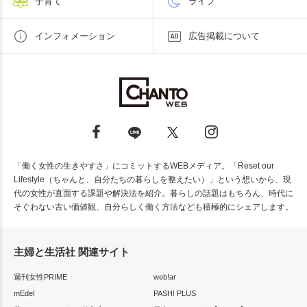
子育て
ライフ
インフォメーション
広告掲載について
「働く女性の生きやすさ」にコミットするWEBメディア。「Reset our
Lifestyle（ちゃんと、自分たちの暮らしを整えたい）」という想いから、現
代の女性が直面する課題や解決法を紹介。暮らしの話題はもちろん、時代に
そぐわない古い価値観、自分らしく働く方法なども積極的にシェアします。
主婦と生活社 関連サイト
週刊女性PRIME
web!ar
mEdel
PASH! PLUS