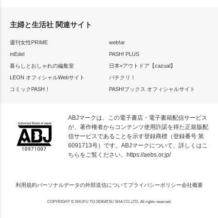
主婦と生活社 関連サイト
週刊女性PRIME
web!ar
mEdel
PASH! PLUS
暮らしとおしゃれの編集室
日本×アウトドア【cazual】
LEON オフィシャルWebサイト
パチクリ！
コミックPASH！
PASH!ブックス オフィシャルサイト
ABJマークは、この電子書店・電子書籍配信サービス
が、著作権者からコンテンツ使用許諾を得た正規版配
信サービスであることを示す登録商標（登録番号 第
6091713号）です。ABJマークについて、詳しくはこ
ちらをご覧ください。
https://aebs.or.jp/
利用規約
パーソナルデータの外部送信について
プライバシーポリシー
会社概要
COPYRIGHT © SHUFU TO SEIKATSU SHA CO.,LTD. All rights reserved.