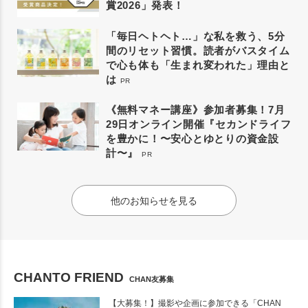
賞2026」発表！
「毎日ヘトヘト…」な私を救う、5分
間のリセット習慣。読者がバスタイム
で心も体も「生まれ変われた」理由と
は
PR
《無料マネー講座》参加者募集！7月
29日オンライン開催『セカンドライフ
を豊かに！〜安心とゆとりの資金設
計〜』
PR
他のお知らせを見る
CHANTO FRIEND
CHAN友募集
【大募集！】撮影や企画に参加できる「CHAN