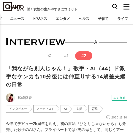
働く女性の生きやすさにコミット
ピ
ニュース
ビジネス
エンタメ
ヘルス
子育て
ライフ
AI
<
#
1
#
2
「我ながら別人じゃん！」歌手・AI（44）ド派
手なケンカも10分後には仲直りする14歳差夫婦
の日常
松崎愛香
エンタメ
インタビュー
アーティスト
AI
夫婦
育児
2025.11.30
今年でデビュー25周年を迎え、初の書籍『ひとりじゃないから』も発
売した歌手のAIさん。プライベートでは2児の母として、同じくアー