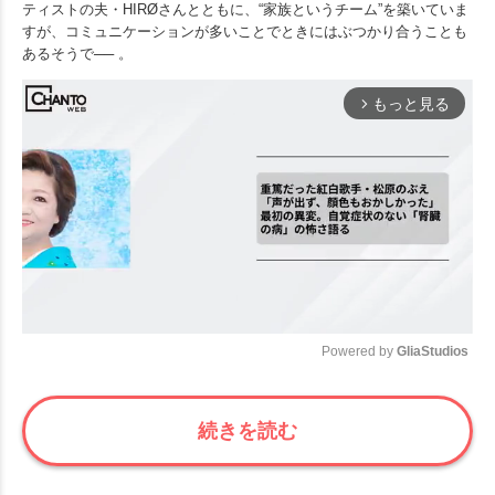
ティストの夫・HIRØさんとともに、“家族というチーム”を築いていま
すが、コミュニケーションが多いことでときにはぶつかり合うことも
あるそうで── 。
もっと見る
arrow_forward_ios
Powered by 
GliaStudios
Mute
続きを読む