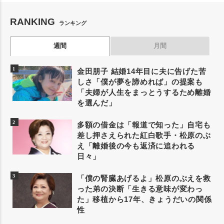
RANKING
ランキング
週間
月間
金田朋子 結婚14年目に夫に告げた苦
しさ「僕が夢を諦めれば」の提案も
「夫婦が人生をまっとうするため離婚
を選んだ」
多額の借金は「報道で知った」自宅も
差し押さえられた紅白歌手・松原のぶ
え「離婚後の今も返済に追われる
日々」
「僕の腎臓あげるよ」松原のぶえを救
った弟の決断「生きる意味が変わっ
た」移植から17年、きょうだいの関係
性