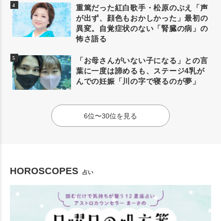
重篤だった紅白歌手・松原のぶえ「声
が出ず、顔色もおかしかった」最初の
異変。自覚症状のない「腎臓の病」の
怖さ語る
「お母さんがいない子になる」との言
葉に一度は諦めるも、ステージ4乳が
んでの妊娠「川の字で寝るのが夢」
6位〜30位を見る
HOROSCOPES
占い