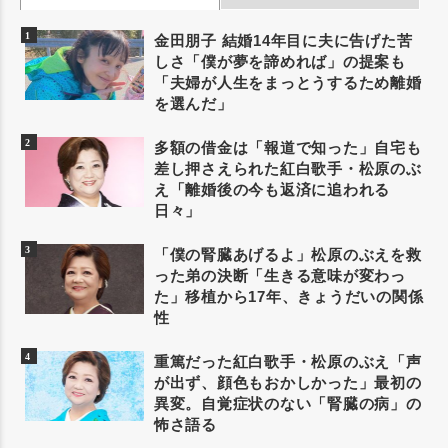
金田朋子 結婚14年目に夫に告げた苦
しさ「僕が夢を諦めれば」の提案も
「夫婦が人生をまっとうするため離婚
を選んだ」
多額の借金は「報道で知った」自宅も
差し押さえられた紅白歌手・松原のぶ
え「離婚後の今も返済に追われる
日々」
「僕の腎臓あげるよ」松原のぶえを救
った弟の決断「生きる意味が変わっ
た」移植から17年、きょうだいの関係
性
重篤だった紅白歌手・松原のぶえ「声
が出ず、顔色もおかしかった」最初の
異変。自覚症状のない「腎臓の病」の
怖さ語る