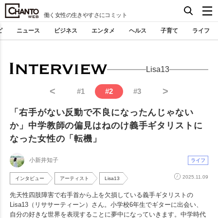
働く女性の生きやすさにコミット
ピ
ニュース
ビジネス
エンタメ
ヘルス
子育て
ライフ
Lisa13
<
>
#
1
#
2
#
3
「右手がない反動で不良になったんじゃない
か」中学教師の偏見はねのけ義手ギタリストに
なった女性の「転機」
小新井知子
ライフ
2025.11.09
インタビュー
アーティスト
Lisa13
先天性四肢障害で右手首から上を欠損している義手ギタリストの
Lisa13（リササーティーン）さん。小学校6年生でギターに出会い、
自分の好きな世界を表現することに夢中になっていきます。中学時代