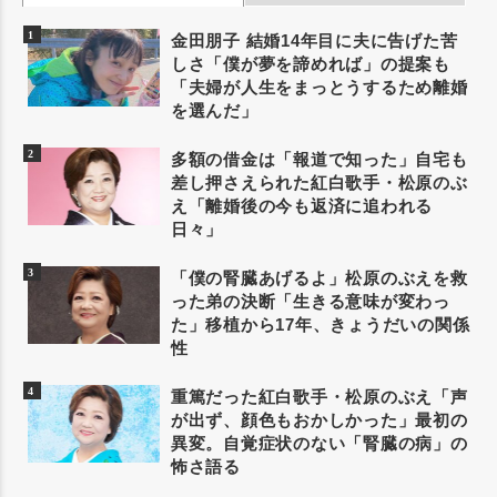
金田朋子 結婚14年目に夫に告げた苦
しさ「僕が夢を諦めれば」の提案も
「夫婦が人生をまっとうするため離婚
を選んだ」
多額の借金は「報道で知った」自宅も
差し押さえられた紅白歌手・松原のぶ
え「離婚後の今も返済に追われる
日々」
「僕の腎臓あげるよ」松原のぶえを救
った弟の決断「生きる意味が変わっ
た」移植から17年、きょうだいの関係
性
重篤だった紅白歌手・松原のぶえ「声
が出ず、顔色もおかしかった」最初の
異変。自覚症状のない「腎臓の病」の
怖さ語る