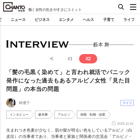
働く女性の生きやすさにコミット
ピ
ニュース
ビジネス
エンタメ
ヘルス
子育て
ライフ
藪本 舞
<
#
1
#
2
「髪の毛黒く染めて」と言われ就活でパニック
発作になった過去もあるアルビノ女性「見た目
問題」の本当の問題
林優子
ライフ
インタビュー
藪本舞
アルビノ
就職・転職・副業
2025.11.01
生まれつき色素が少なく、肌や髪が明るい色をしているアルビノ（白
皮症）の当事者であり、当事者と家族と関係者の交流会「アルビノ・