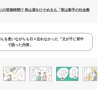
の背徳時間!? 母は眉をひそめるも「実は新手の社会教
がんを患いながらも日々忘れなかった「父が子に背中
で語った内容」