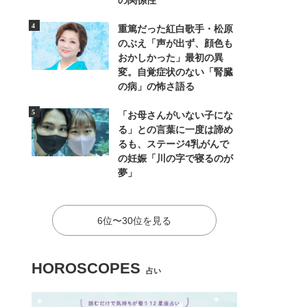
の関係性
重篤だった紅白歌手・松原
のぶえ「声が出ず、顔色も
おかしかった」最初の異
変。自覚症状のない「腎臓
の病」の怖さ語る
「お母さんがいない子にな
る」との言葉に一度は諦め
るも、ステージ4乳がんで
の妊娠「川の字で寝るのが
夢」
6位〜30位を見る
HOROSCOPES
占い