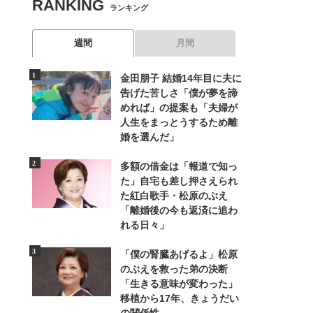
RANKING
ランキング
週間
月間
金田朋子 結婚14年目に夫に
告げた苦しさ「僕が夢を諦
めれば」の提案も「夫婦が
人生をまっとうするため離
婚を選んだ」
多額の借金は「報道で知っ
た」自宅も差し押さえられ
た紅白歌手・松原のぶえ
「離婚後の今も返済に追わ
れる日々」
「僕の腎臓あげるよ」松原
のぶえを救った弟の決断
「生きる意味が変わった」
移植から17年、きょうだい