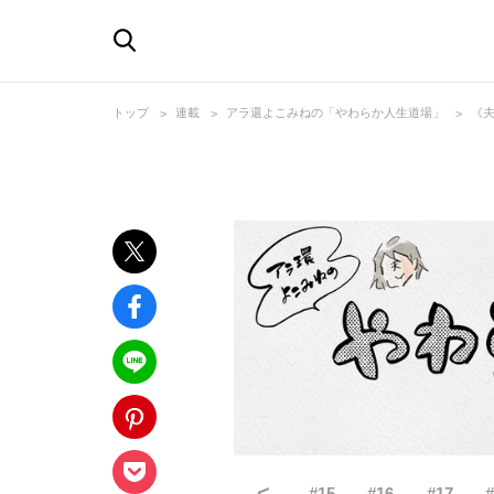
トップ
連載
アラ還よこみねの「やわらか人生道場」
《
<
#
15
#
16
#
17
#