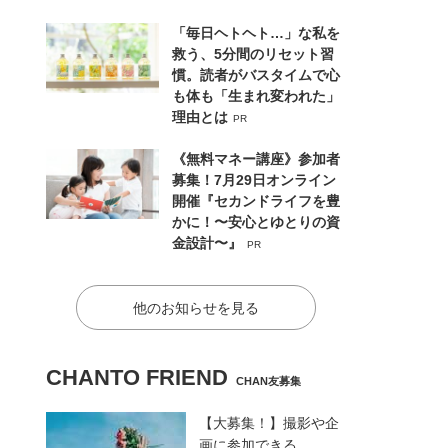
「毎日ヘトヘト…」な私を
救う、5分間のリセット習
慣。読者がバスタイムで心
も体も「生まれ変われた」
理由とは
PR
《無料マネー講座》参加者
募集！7月29日オンライン
開催『セカンドライフを豊
かに！〜安心とゆとりの資
金設計〜』
PR
他のお知らせを見る
CHANTO FRIEND
CHAN友募集
【大募集！】撮影や企
画に参加できる