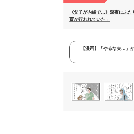
《父子が内緒で…》深夜にふたり
育が行われていた」
【漫画】「やるな夫…」