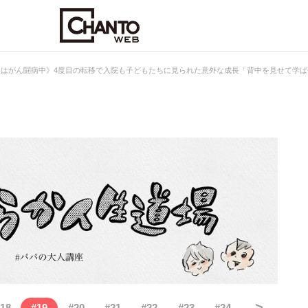
夫はがん闘病中》4度目の転移で入院も子どもたちに見られた意外な成長「背中を見せて学
>
18
#
19
#
20
#
21
#
22
#
23
#
24