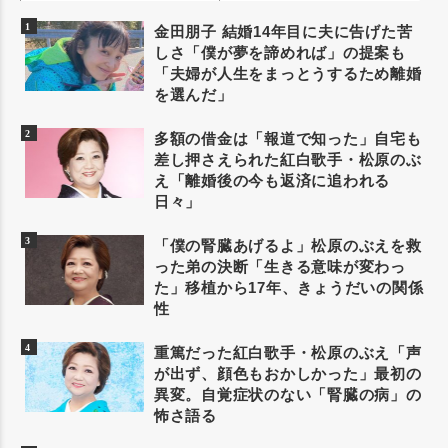
金田朋子 結婚14年目に夫に告げた苦
しさ「僕が夢を諦めれば」の提案も
「夫婦が人生をまっとうするため離婚
を選んだ」
多額の借金は「報道で知った」自宅も
差し押さえられた紅白歌手・松原のぶ
え「離婚後の今も返済に追われる
日々」
「僕の腎臓あげるよ」松原のぶえを救
った弟の決断「生きる意味が変わっ
た」移植から17年、きょうだいの関係
性
重篤だった紅白歌手・松原のぶえ「声
が出ず、顔色もおかしかった」最初の
異変。自覚症状のない「腎臓の病」の
怖さ語る