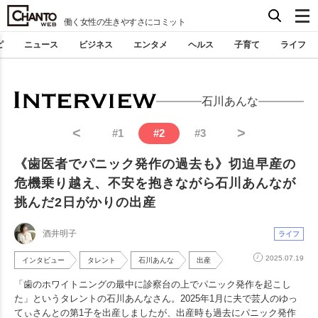
働く女性の生きやすさにコミット
ピ
ニュース
ビジネス
エンタメ
ヘルス
子育て
ライフ
石川あんな
<
>
#
1
#
2
#
3
《歯医者でパニック発作の過去も》切迫早産の
危機乗り越え、不安を抱きながら石川あんなが
挑んだ2日がかりの出産
酒井明子
ライフ
2025.07.19
インタビュー
タレント
石川あんな
出産
「歯のホワイトニングの最中に診察台の上でパニック発作を起こし
た」というタレントの石川あんなさん。2025年1月に夫で芸人のゆっ
てぃさんとの第1子を出産しましたが、出産時も過去にパニック発作