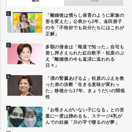
週間
月間
「離婚後は慣らし保育のように家族の
形を変えた」公表から2年、金田朋子
の今「不恰好でも自分たちにはこれが
正解」
多額の借金は「報道で知った」自宅も
差し押さえられた紅白歌手・松原のぶ
え「離婚後の今も返済に追われる
日々」
「僕の腎臓あげるよ」松原のぶえを救
った弟の決断「生きる意味が変わっ
た」移植から17年、きょうだいの関係
性
「お母さんがいない子になる」との言
葉に一度は諦めるも、ステージ4乳が
んでの妊娠「川の字で寝るのが夢」