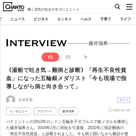
働く女性の生きやすさにコミット
ピ
ニュース
ビジネス
エンタメ
ヘルス
子育て
ライフ
藤井瑞希
>
#
1
#
2
《湯船で吐き気→難病と診断》「再生不良性貧
血」になった五輪銀メダリスト「今も現場で指
導しながら病と向き合って」
石井宏美
ライフ
2025.07.29
インタビュー
アスリート
藤井瑞希
バドミントンの2012年ロンドン五輪女子ダブルスで銀メダルを獲得し
た藤井瑞希さん。2019年2月に現役を引退後、2022年に指定難病の
「再生不良性貧血」と診断されました。今も病と闘いながら解説や普