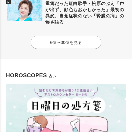
重篤だった紅白歌手・松原のぶえ「声
が出ず、顔色もおかしかった」最初の
異変。自覚症状のない「腎臓の病」の
怖さ語る
6位〜30位を見る
HOROSCOPES
占い