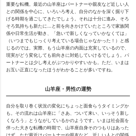
重要な転機。最近の山羊座はパートナーや親友など近しい人
との関係を中心に、いろいろ考え、自分のなかを深く掘り下
げる時期を過ごしてきたでしょう。それは十分に進み、そろ
そろ気持ちも新たに…と前を向きかけていたところで家族関
係や日常生活が動き、「急いで新しくなっていかなくては」
（いつまでもじっくり考えている場合じゃなかった！）と感
じるのでは。実際、もう山羊座の内面は充実しているので、
現実がどう変化しても前向きに対処していけるでしょう。パ
ートナーとは少し考えがぶつかりやすいかも。ただ、いまは
お互い正直になったほうがわかることが多いですね。
山羊座・男性の運勢
自分を取り巻く状況の変化にちょっと面食らうタイミングか
も。その流れは山羊座に「さあ、ついて来い、いっそう新し
くなろう」とうながしているかのようです。いまは社会面を
伴った大きな転機の時期で、山羊座自身そのつもりはあった
はず。ただ最近はパートナーや親友など、近しい人との関係