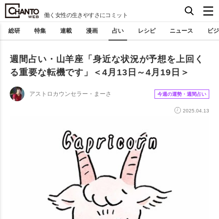
働く女性の生きやすさにコミット
総研
特集
連載
漫画
占い
レシピ
ニュース
ビジ
週間占い・山羊座「身近な状況が予想を上回く
る重要な転機です」＜4月13日～4月19日＞
アストロカウンセラー・まーさ
今週の運勢・週間占い
2025.04.13