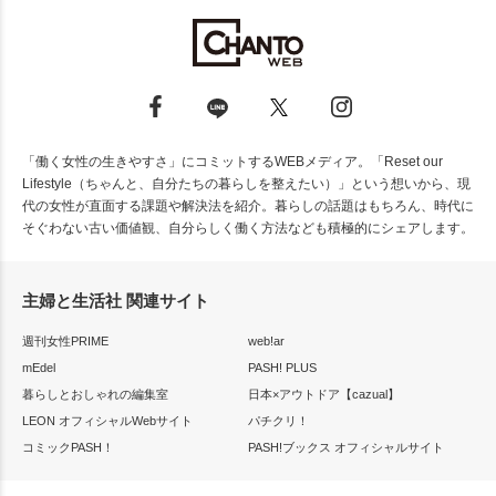
「働く女性の生きやすさ」にコミットするWEBメディア。「Reset our
Lifestyle（ちゃんと、自分たちの暮らしを整えたい）」という想いから、現
代の女性が直面する課題や解決法を紹介。暮らしの話題はもちろん、時代に
そぐわない古い価値観、自分らしく働く方法なども積極的にシェアします。
主婦と生活社 関連サイト
週刊女性PRIME
web!ar
mEdel
PASH! PLUS
暮らしとおしゃれの編集室
日本×アウトドア【cazual】
LEON オフィシャルWebサイト
パチクリ！
コミックPASH！
PASH!ブックス オフィシャルサイト