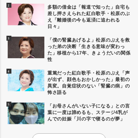
多額の借金は「報道で知った」自宅も
差し押さえられた紅白歌手・松原のぶ
え「離婚後の今も返済に追われる
日々」
「僕の腎臓あげるよ」松原のぶえを救
った弟の決断「生きる意味が変わっ
た」移植から17年、きょうだいの関係
性
重篤だった紅白歌手・松原のぶえ「声
が出ず、顔色もおかしかった」最初の
異変。自覚症状のない「腎臓の病」の
怖さ語る
「お母さんがいない子になる」との言
葉に一度は諦めるも、ステージ4乳が
んでの妊娠「川の字で寝るのが夢」