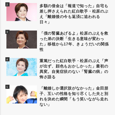
多額の借金は「報道で知った」自宅も
差し押さえられた紅白歌手・松原のぶ
え「離婚後の今も返済に追われる
日々」
「僕の腎臓あげるよ」松原のぶえを救
った弟の決断「生きる意味が変わっ
た」移植から17年、きょうだいの関係
性
重篤だった紅白歌手・松原のぶえ「声
が出ず、顔色もおかしかった」最初の
異変。自覚症状のない「腎臓の病」の
怖さ語る
「離婚しか選択肢がなかった」金田朋
子、互いの性格を知り尽くした夫と別
れを決めた瞬間「もう笑いながら走れ
ない」