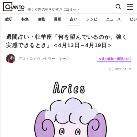
働く女性の生きやすさにコミット
総研
特集
連載
漫画
占い
レシピ
ニュース
ビジ
週間占い・牡羊座「何を望んでいるのか、強く
実感できるとき」＜4月13日～4月19日＞
アストロカウンセラー・まーさ
今週の運勢・週間占い
2025.04.13