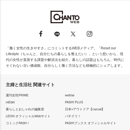
「働く女性の生きやすさ」にコミットするWEBメディア。「Reset our
Lifestyle（ちゃんと、自分たちの暮らしを整えたい）」という想いから、現
代の女性が直面する課題や解決法を紹介。暮らしの話題はもちろん、時代に
そぐわない古い価値観、自分らしく働く方法なども積極的にシェアします。
主婦と生活社 関連サイト
週刊女性PRIME
web!ar
mEdel
PASH! PLUS
暮らしとおしゃれの編集室
日本×アウトドア【cazual】
LEON オフィシャルWebサイト
パチクリ！
コミックPASH！
PASH!ブックス オフィシャルサイト