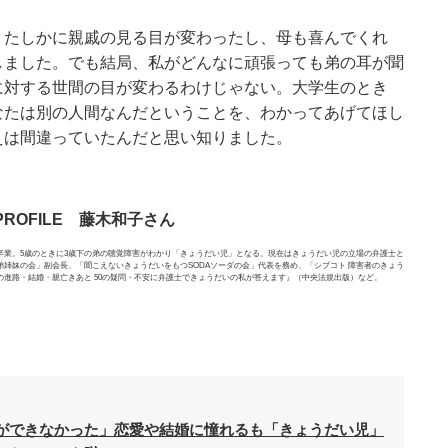
、たしかに親戚の見る目が変わったし、母も喜んでくれ
しました。でも結局、私がどんなに頑張っても弟の耳が聞
に対する世間の目が変わるわけじゃない。大学生のとき
なたは別の人間なんだということを、わかってあげてほし
えは間違っていたんだと思い知りました。
PROFILE 藤木和子さん
学卒業。5歳のときに3歳下の弟の聴覚障害がわかり「きょうだい児」となる。現在はきょうだい児の立場の弁護士と
姉妹の会」副会長、「聞こえないきょうだいをもつSODAソーダの会」代表を務め、「シブコト 障害者のきょう
進路・結婚・親亡きあと 50の疑問・不安に弁護士できょうだいの私が答えます』（中央法規出版）など。
ができなかった」恋愛や結婚に憧れるも「きょうだい児」