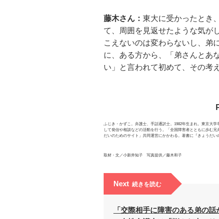
藤木さん：
東大に受かったとき
て、周囲を見返せたような気が
こえないのは変わらないし、弟
に、ある方から、「弟さんとあ
い」と言われて初めて、その考
ふじき・かずこ。弁護士、手話通訳士。1982年生まれ。東京大
して発信や相談などの活動を行う。「全国障害者とともに歩む兄弟
だいのためのサイト」共同運営にかかわる。著書に『きょうだいの
取材・文／小新井知子 写真提供／藤木和子
Next
続きを読む
「交際相手に障害のある弟の話