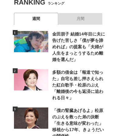
RANKING
ランキング
週間
月間
金田朋子 結婚14年目に夫に
告げた苦しさ「僕が夢を諦
めれば」の提案も「夫婦が
人生をまっとうするため離
婚を選んだ」
多額の借金は「報道で知っ
た」自宅も差し押さえられ
た紅白歌手・松原のぶえ
「離婚後の今も返済に追わ
れる日々」
「僕の腎臓あげるよ」松原
のぶえを救った弟の決断
「生きる意味が変わった」
移植から17年、きょうだい