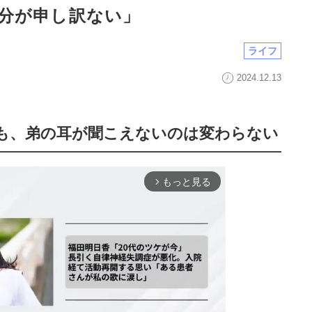
分が申し訳ない」
ライフ
2024.12.13
も、弟の耳が聞こえないのは変わらない
もっと見る
arrow_forward_ios