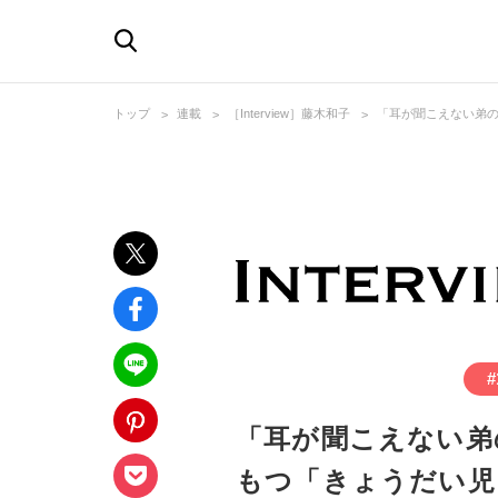
トップ
連載
［Interview］藤木和子
「耳が聞こえない弟
#
「耳が聞こえない弟
もつ「きょうだい児