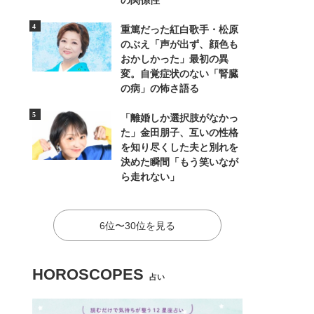
の関係性
重篤だった紅白歌手・松原
のぶえ「声が出ず、顔色も
おかしかった」最初の異
変。自覚症状のない「腎臓
の病」の怖さ語る
「離婚しか選択肢がなかっ
た」金田朋子、互いの性格
を知り尽くした夫と別れを
決めた瞬間「もう笑いなが
ら走れない」
6位〜30位を見る
HOROSCOPES
占い