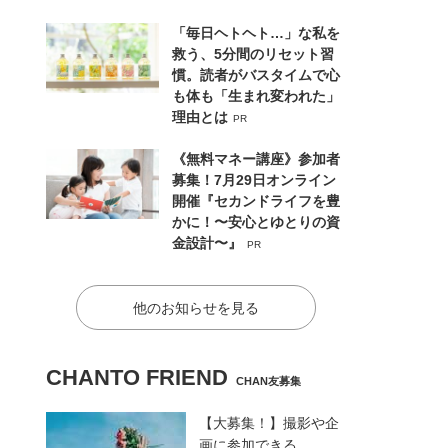
「毎日ヘトヘト…」な私を
救う、5分間のリセット習
慣。読者がバスタイムで心
も体も「生まれ変われた」
理由とは
PR
《無料マネー講座》参加者
募集！7月29日オンライン
開催『セカンドライフを豊
かに！〜安心とゆとりの資
金設計〜』
PR
他のお知らせを見る
CHANTO FRIEND
CHAN友募集
【大募集！】撮影や企
画に参加できる