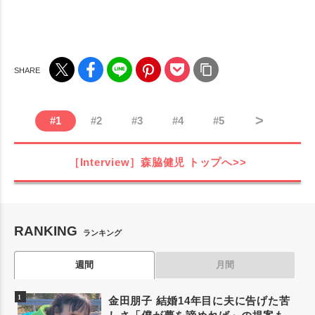
>
#
1
#
2
#
3
#
4
#
5
［Interview］森脇健児
トップへ>>
RANKING
ランキング
週間
月間
金田朋子 結婚14年目に夫に告げた苦