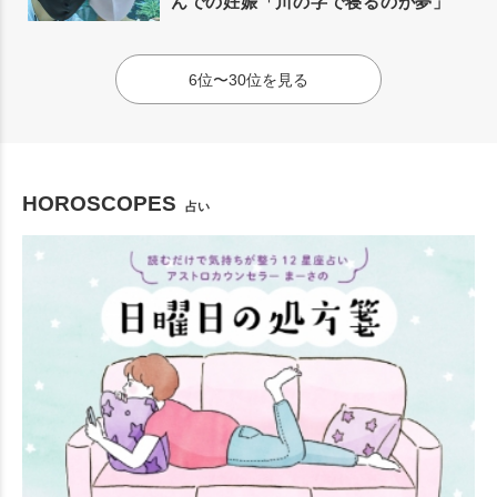
んでの妊娠「川の字で寝るのが夢」
6位〜30位を見る
HOROSCOPES
占い