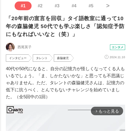
>
#
1
#
2
#
3
#
4
#
5
「20年前の宣言を回収」タイ語教室に通って10
年の森脇健児 50代でも学ぶ楽しさ「認知症予防
にもなればいいなと（笑）」
西尾英子
エンタメ
2024.11.10
インタビュー
タレント
森脇健児
40代や50代になると、自分の記憶力が怪しくなってくる人も
いるでしょう。「ま、しかたないかな」と思っても不思議じ
ゃありません。ただ、タレントの森脇健児さんは、記憶力の
低下に抗うべく、とんでもないチャレンジを始めていまし
た。（全5回中の1回）
もっと見る
arrow_forward_ios