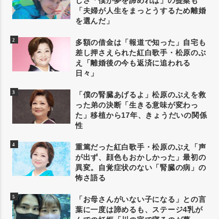
しさ「僕が夢を諦めれば」の提案も
「夫婦が人生をまっとうするため離婚
を選んだ」
多額の借金は「報道で知った」自宅も
差し押さえられた紅白歌手・松原のぶ
え「離婚後の今も返済に追われる
日々」
「僕の腎臓あげるよ」松原のぶえを救
った弟の決断「生きる意味が変わっ
た」移植から17年、きょうだいの関係
性
重篤だった紅白歌手・松原のぶえ「声
が出ず、顔色もおかしかった」最初の
異変。自覚症状のない「腎臓の病」の
怖さ語る
「お母さんがいない子になる」との言
葉に一度は諦めるも、ステージ4乳が