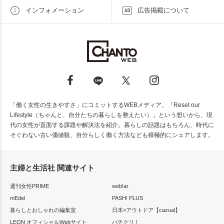
インフォメーション
広告掲載について
「働く女性の生きやすさ」にコミットするWEBメディア。「Reset our
Lifestyle（ちゃんと、自分たちの暮らしを整えたい）」という想いから、現
代の女性が直面する課題や解決法を紹介。暮らしの話題はもちろん、時代に
そぐわない古い価値観、自分らしく働く方法なども積極的にシェアします。
主婦と生活社 関連サイト
週刊女性PRIME
web!ar
mEdel
PASH! PLUS
暮らしとおしゃれの編集室
日本×アウトドア【cazual】
LEON オフィシャルWebサイト
パチクリ！