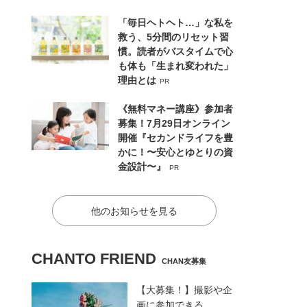
「毎日ヘトヘト…」な私を
救う、5分間のリセット習
慣。読者がバスタイムで心
も体も「生まれ変われた」
理由とは
PR
《無料マネー講座》参加者
募集！7月29日オンライン
開催『セカンドライフを豊
かに！〜安心とゆとりの資
金設計〜』
PR
他のお知らせを見る
CHANTO FRIEND
CHAN友募集
【大募集！】撮影や企
画に参加できる