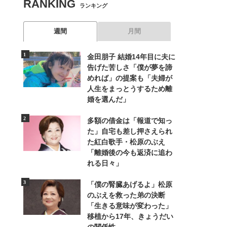
RANKING
ランキング
週間
月間
金田朋子 結婚14年目に夫に
告げた苦しさ「僕が夢を諦
めれば」の提案も「夫婦が
人生をまっとうするため離
婚を選んだ」
多額の借金は「報道で知っ
た」自宅も差し押さえられ
た紅白歌手・松原のぶえ
「離婚後の今も返済に追わ
れる日々」
「僕の腎臓あげるよ」松原
のぶえを救った弟の決断
「生きる意味が変わった」
移植から17年、きょうだい