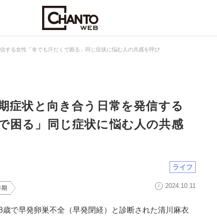
発信する女性「冬でも汗だくで困る」同じ症状に悩む人の共感を呼び
年期症状と向き合う日常を発信する
で困る」同じ症状に悩む人の共感
ライフ
2024.10.11
年期
8歳で早発卵巣不全（早発閉経）と診断された清川麻衣