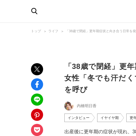
トップ
ライフ
「38歳で閉経」更年期症状と向き合う日常を
「38歳で閉経」更
女性「冬でも汗だく
を呼び
内橋明日香
インタビュー
イヤイヤ期
更
出産後に更年期の症状が現れ、3