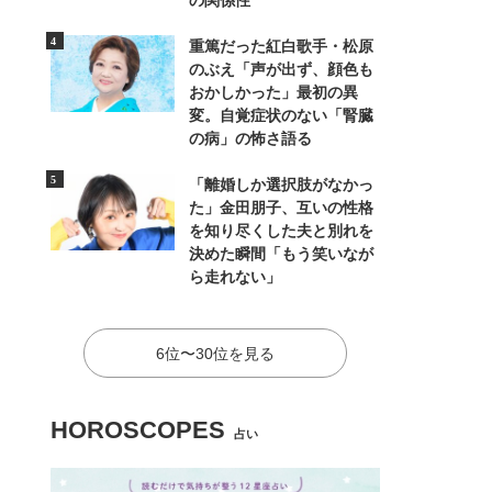
の関係性
重篤だった紅白歌手・松原
のぶえ「声が出ず、顔色も
おかしかった」最初の異
変。自覚症状のない「腎臓
の病」の怖さ語る
「離婚しか選択肢がなかっ
た」金田朋子、互いの性格
を知り尽くした夫と別れを
決めた瞬間「もう笑いなが
ら走れない」
6位〜30位を見る
HOROSCOPES
占い