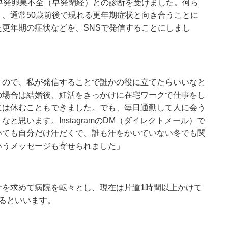
早発卵巣不全（早発閉経）との診断を受けました。何ら
、通常50歳前後で現れる更年期症状と向き合うことに
更年期の症状などを、SNSで発信することにしまし
うので、私が発信することで誰かの役に立てたらいいなと
の場合は結婚後、妊活をきっかけに在宅ワークで仕事をし
には休むこともできました。でも、毎日通勤して人に会う
と思います。InstagramのDM（ダイレクトメール）で
いても自分だけ汗だくで、誰も汗をかいていない冬でも関
いうメッセージも寄せられました」
針を求めて病院を転々とし、現在は片道1時間以上かけて
るといいます。