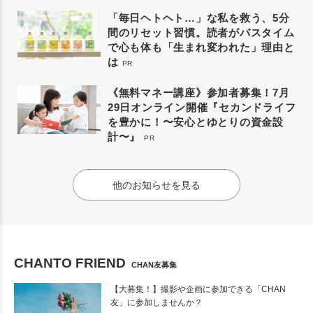
「毎日ヘトヘト…」な私を救う、5分
間のリセット習慣。読者がバスタイム
で心も体も「生まれ変われた」理由と
は
PR
《無料マネー講座》参加者募集！7月
29日オンライン開催『セカンドライフ
を豊かに！〜安心とゆとりの資金設
計〜』
PR
他のお知らせを見る
CHANTO FRIEND
CHAN友募集
【大募集！】撮影や企画に参加できる「CHAN
友」に参加しませんか？