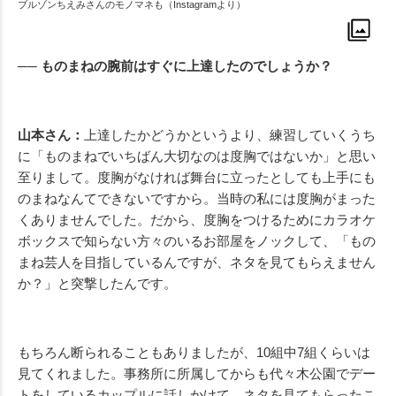
ブルゾンちえみさんのモノマネも（Instagramより）
── ものまねの腕前はすぐに上達したのでしょうか？
山本さん：
上達したかどうかというより、練習していくうち
に「ものまねでいちばん大切なのは度胸ではないか」と思い
至りまして。度胸がなければ舞台に立ったとしても上手にも
のまねなんてできないですから。当時の私には度胸がまった
くありませんでした。だから、度胸をつけるためにカラオケ
ボックスで知らない方々のいるお部屋をノックして、「もの
まね芸人を目指しているんですが、ネタを見てもらえません
か？」と突撃したんです。
もちろん断られることもありましたが、10組中7組くらいは
見てくれました。事務所に所属してからも代々木公園でデー
トをしているカップルに話しかけて、ネタを見てもらったこ