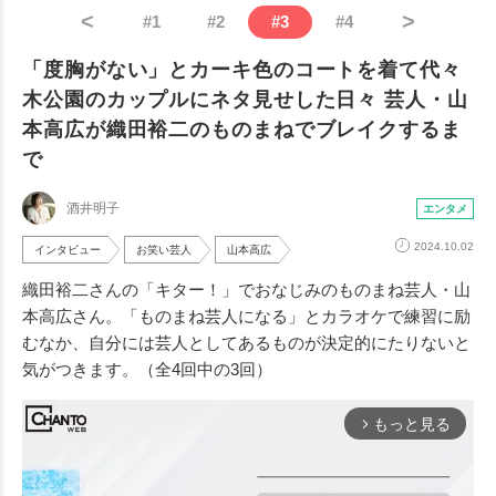
<
>
#
1
#
2
#
3
#
4
「度胸がない」とカーキ色のコートを着て代々
木公園のカップルにネタ見せした日々 芸人・山
本高広が織田裕二のものまねでブレイクするま
で
酒井明子
エンタメ
2024.10.02
インタビュー
お笑い芸人
山本高広
織田裕二さんの「キター！」でおなじみのものまね芸人・山
本高広さん。「ものまね芸人になる」とカラオケで練習に励
むなか、自分には芸人としてあるものが決定的にたりないと
気がつきます。（全4回中の3回）
もっと見る
arrow_forward_ios