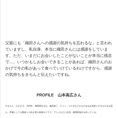
父親にも「織田さんへの感謝の気持ちを忘れるな」と言われ
ていますし、私自身、本当に織田さんには感謝をしていま
す。ただ、いまだにお会いしたことがないことが本当に残念
で…。いつかもしお会いできることがあれば、織田さんのお
かげで今の私があって食べていけているわけですから、感謝
の気持ちをきちんと伝えたいですね。
PROFILE 山本高広さん
やまもと・たかひろ。1975年、福岡県生まれ。織田裕二、ケイン・コスギなどのものまねを得意とするものまね芸
人。声優としても数多くの吹き替え映画やドラマ、アニメなどに出演。調理師免許を持っている。