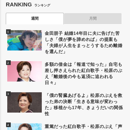
RANKING
ランキング
週間
月間
金田朋子 結婚14年目に夫に告げた苦
しさ「僕が夢を諦めれば」の提案も
「夫婦が人生をまっとうするため離婚
を選んだ」
多額の借金は「報道で知った」自宅も
差し押さえられた紅白歌手・松原のぶ
え「離婚後の今も返済に追われる
日々」
「僕の腎臓あげるよ」松原のぶえを救
った弟の決断「生きる意味が変わっ
た」移植から17年、きょうだいの関係
性
重篤だった紅白歌手・松原のぶえ「声