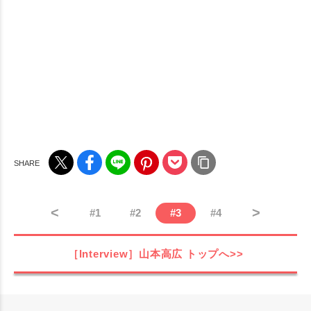
<
>
#
1
#
2
#
3
#
4
［Interview］山本高広
トップへ>>