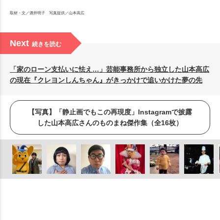
取材・文／酒井明子 写真提供／山本高広
Next
続きを読む
「家のローン支払いに怯え…」芸能事務所から独立した山本高広
の現在『クレヨンしんちゃん』がきっかけで追いかけた夢の先
【写真】「静止画でもこの再現度」Instagramで披露
した山本高広さんのものまね傑作集（全16枚）