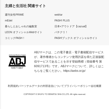
主婦と生活社 関連サイト
週刊女性PRIME
web!ar
mEdel
PASH! PLUS
暮らしとおしゃれの編集室
日本×アウトドア【cazual】
LEON オフィシャルWebサイト
パチクリ！
コミックPASH！
PASH!ブックス オフィシャルサイト
ABJマークは、この電子書店・電子書籍配信サービス
が、著作権者からコンテンツ使用許諾を得た正規版配
信サービスであることを示す登録商標（登録番号 第
6091713号）です。ABJマークについて、詳しくはこ
ちらをご覧ください。
https://aebs.or.jp/
利用規約
パーソナルデータの外部送信について
プライバシーポリシー
会社概要
COPYRIGHT © SHUFU TO SEIKATSU SHA CO.,LTD. All rights reserved.