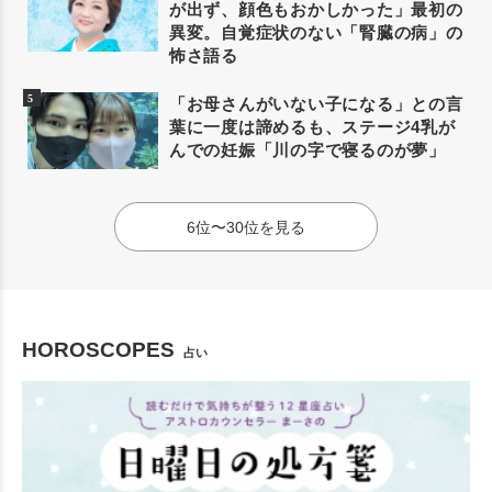
が出ず、顔色もおかしかった」最初の
異変。自覚症状のない「腎臓の病」の
怖さ語る
「お母さんがいない子になる」との言
葉に一度は諦めるも、ステージ4乳が
んでの妊娠「川の字で寝るのが夢」
6位〜30位を見る
HOROSCOPES
占い