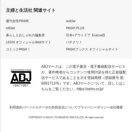
主婦と生活社 関連サイト
週刊女性PRIME
web!ar
mEdel
PASH! PLUS
暮らしとおしゃれの編集室
日本×アウトドア【cazual】
LEON オフィシャルWebサイト
パチクリ！
コミックPASH！
PASH!ブックス オフィシャルサイト
ABJマークは、この電子書店・電子書籍配信サービス
が、著作権者からコンテンツ使用許諾を得た正規版配
信サービスであることを示す登録商標（登録番号 第
6091713号）です。ABJマークについて、詳しくはこ
ちらをご覧ください。
https://aebs.or.jp/
利用規約
パーソナルデータの外部送信について
プライバシーポリシー
会社概要
COPYRIGHT © SHUFU TO SEIKATSU SHA CO.,LTD. All rights reserved.