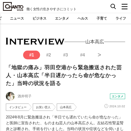
働く女性の生きやすさにコミット
ピ
ニュース
ビジネス
エンタメ
ヘルス
子育て
ライフ
山本高広
>
#
1
#
2
#
3
#
4
「地獄の痛み」羽田空港から緊急搬送された芸
人・山本高広「半日遅かったら命が危なかっ
た」当時の状況を語る
酒井明子
エンタメ
2024.10.02
インタビュー
お笑い芸人
山本高広
2024年8月に緊急搬送され「半日でも遅れていたら命が危なかった」
と医師に宣告された、ものまね芸人の山本高広さん。左結石性腎盂腎
炎と診断され、手術を行いました。当時の状況や症状などを伺いまし