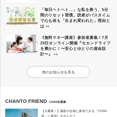
「毎日ヘトヘト…」な私を救う、5分
間のリセット習慣。読者がバスタイム
で心も体も「生まれ変われた」理由と
は
PR
《無料マネー講座》参加者募集！7月
29日オンライン開催『セカンドライフ
を豊かに！〜安心とゆとりの資金設
計〜』
PR
他のお知らせを見る
CHANTO FRIEND
CHAN友募集
【大募集！】撮影や企画に参加できる「CHAN
友」に参加しませんか？