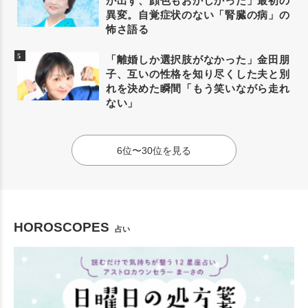
が出ず、顔色もおかしかった」最初の
異変。自覚症状のない「腎臓の病」の
怖さ語る
「離婚しか選択肢がなかった」金田朋
子、互いの性格を知り尽くした夫と別
れを決めた瞬間「もう笑いながら走れ
ない」
6位〜30位を見る
HOROSCOPES
占い