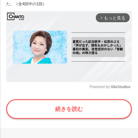
た。（全4回中の1回）
もっと見る
arrow_forward_ios
Powered by 
GliaStudios
Mute
続きを読む