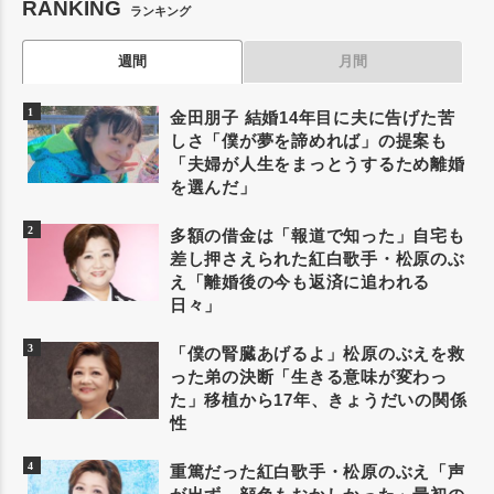
RANKING
ランキング
週間
月間
金田朋子 結婚14年目に夫に告げた苦
しさ「僕が夢を諦めれば」の提案も
「夫婦が人生をまっとうするため離婚
を選んだ」
多額の借金は「報道で知った」自宅も
差し押さえられた紅白歌手・松原のぶ
え「離婚後の今も返済に追われる
日々」
「僕の腎臓あげるよ」松原のぶえを救
った弟の決断「生きる意味が変わっ
た」移植から17年、きょうだいの関係
性
重篤だった紅白歌手・松原のぶえ「声